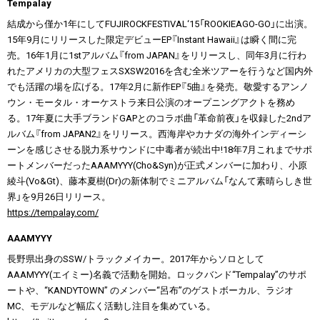
Tempalay
結成から僅か1年にしてFUJIROCKFESTIVAL‘15「ROOKIEAGO-GO」に出演。
15年9月にリリースした限定デビューEP『Instant Hawaii』は瞬く間に完
売。16年1月に1stアルバム『from JAPAN』をリリースし、同年3月に行わ
れたアメリカの大型フェスSXSW2016を含む全米ツアーを行うなど国内外
でも活躍の場を広げる。17年2月に新作EP『5曲』を発売。敬愛するアンノ
ウン・モータル・オーケストラ来日公演のオープニングアクトを務め
る。17年夏に大手ブランドGAPとのコラボ曲「革命前夜」を収録した2ndア
ルバム『from JAPAN2』をリリース。西海岸やカナダの海外インディーシ
ーンを感じさせる脱力系サウンドに中毒者が続出中!18年7月これまでサポ
ートメンバーだったAAAMYYY(Cho&Syn)が正式メンバーに加わり、小原
綾斗(Vo&Gt)、藤本夏樹(Dr)の新体制でミニアルバム「なんて素晴らしき世
界」を9月26日リリース。
https://tempalay.com/
AAAMYYY
長野県出身のSSW/トラックメイカー。2017年からソロとして
AAAMYYY(エイミー)名義で活動を開始。ロックバンド“Tempalay”のサポ
ートや、“KANDYTOWN” のメンバー“呂布”のゲストボーカル、ラジオ
MC、モデルなど幅広く活動し注目を集めている。