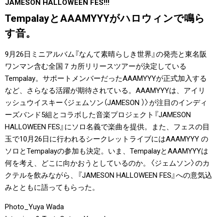
JAMESON HALLOWEEN FES!!!
#LIFESTYLE
#SNEAKER
#OUTDOOR
TempalayとAAAMYYYがハロウィンで鳴ら
#SPORTS
#HANDSOME HANDBOOK
す音。
9月26日ミニアルバム『なんて素晴らしき世界』の発売と東名阪
ワンマン含む全国７カ所リリースツアーが決定している
Tempalay。サポートメンバーだったAAAMYYYが正式加入する
など、さらなる活躍が期待されている。AAAMYYYは、アイリ
ッシュウイスキー〈ジェムソン（JAMESON ）〉が注目のインディ
ーズバンド5組とコラボした音楽プロジェクト『JAMESON
HALLOWEEN FES』にソロ名義で楽曲を提供。また、フェスの目
玉で10月26日に行われるシークレットライブにはAAAMYYY の
ソロとTempalayの参加も決定。いま、TempalayとAAAMYYYは
何を考え、どこに向かおうとしているのか。〈ジェムソン〉のカ
クテルを飲みながら、『JAMESON HALLOWEEN FES』への意気込
みとともに語ってもらった。
Photo_Yuya Wada