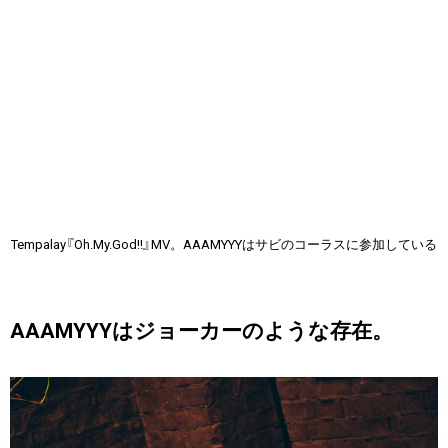
Tempalay『Oh.My.God!!』MV。AAAMYYYはサビのコーラスに参加している
AAAMYYYはジョーカーのような存在。