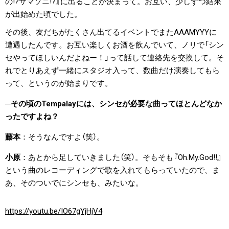
の!?サマソニ!?』に出ることが決まって。お互い、少しずつ結果
が出始めた頃でした。
その後、友だちがたくさん出てるイベントでまたAAAMYYYに
遭遇したんです。お互い楽しくお酒を飲んでいて、ノリで「シン
セやってほしいんだよねー！」って話して連絡先を交換して。そ
れでとりあえず一緒にスタジオ入って、数曲だけ演奏してもら
って、というのが始まりです。
その頃のTempalayには、シンセが必要な曲ってほとんどなか
ったですよね？
藤本
そうなんですよ（笑）。
小原
あとから足していきました（笑）。そもそも『Oh.My.God!!』
という曲のレコーディングで歌を入れてもらっていたので、ま
あ、そのついでにシンセも、みたいな。
https://youtu.be/IO67gYjHjV4