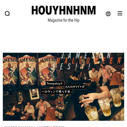
NEWS
FEATURE
BLOG
SNAP
Commune H
ヒップなファッション、カルチャー、ライフスタイルWEBマガジン
JA
EN
#注目のタグ
#SHOPPING ADDICT
#憧れの逸品
#ESSENTIAL DESIGNS
#古着サミット
#NEW VINTAGE
#マイナーグッド図鑑
#路地裏てぃーん。
#MONTHLY JOURNAL
#GH 銘品の所以
#フイナムのYouTube
#Commune H
#FOCUS IT
#AH.H
#ととけん
#FASHION
#MUSIC
#MOVIE