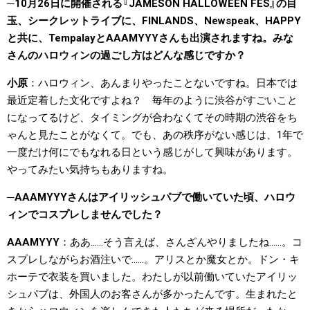
10月26日に開催される『JAMESON HALLOWEEN FES』の目
玉、シークレットライブに、FINLANDS、Newspeak、HAPPY
と共に、TempalayとAAAMYYYさんも出演されますね。みな
さんのハロウィンの過ごし方はどんな感じですか？
小原
ハロウィン、あんまりやったことないですね。日本では
最近定着した文化ですよね？ 毎年のように渋谷がすごいこと
になってるけど、タイミングが合わなくてその時期の渋谷をち
ゃんと見たことがなくて。でも、あの秩序がない感じは、1年で
一度だけ何にでもなれる日という感じがして興味があります。
やってみたい気持ちもありますね。
AAAMYYYさんはアイリッシュパブで働いていた頃、ハロウ
ィンでコスプレしませんでした？
AAAMYYY
ああ……そう言えば、さんざんやりましたね……。コ
スプレしながらお酒注いで……。アリスとか魔女とか。ドン・キ
ホーテで衣装を買いました。わたしが以前働いていたアイリッ
シュパブは、外国人のお客さんが多かったんです。生まれたと