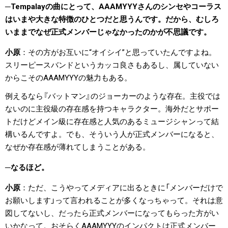
Tempalayの曲にとって、AAAMYYYさんのシンセやコーラス
はいまや大きな特徴のひとつだと思うんです。だから、むしろ
いままでなぜ正式メンバーじゃなかったのかが不思議です。
小原
その方がお互いに“オイシイ”と思っていたんですよね。
スリーピースバンドというカッコ良さもあるし、属していない
からこそのAAAMYYYの魅力もある。
例えるなら『バットマン』のジョーカーのような存在。主役では
ないのに主役級の存在感を持つキャラクター。海外だとサポー
トだけどメイン級に存在感と人気のあるミュージシャンって結
構いるんですよ。でも、そういう人が正式メンバーになると、
なぜか存在感が薄れてしまうことがある。
なるほど。
小原
ただ、こうやってメディアに出るときに「メンバーだけで
お願いします」って言われることが多くなっちゃって。それは意
図してないし、だったら正式メンバーになってもらった方がい
いかなって。おそらくAAAMYYYのインパクトは正式メンバー