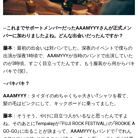
これまでサポートメンバーだったAAAMYYYさんが正式メン
バーに加わりましたよね。どんな出会いだったんですか？
藤本
最初の出会いは対バンでした。深夜のイベントで僕らの
出演が深夜1時頃で、AAAMYYYが当時のバンドで出演していた
のが3時頃。すごく目立ってたんです。もう服装から何からバキ
バキで（笑）。
バキバキ？
AAAMYYY
タイダイのめちゃくちゃ大きいTシャツを着て、
髪の毛はピンクにして、キックボードに乗ってました。
藤本
そうそう。やけに目立つ人がいるなと思ったんですよ
ね。そのあとにTempalayが『FUJI ROCK FESTIVAL』の「ROOKIE A
GO-GO」に出ることが決まって、AAAMYYYもバンドで『でれん