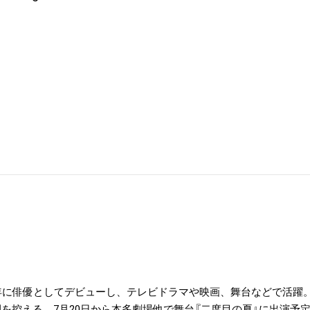
06年に俳優としてデビューし、テレビドラマや映画、舞台などで活躍。4
開を控える。7月20日から本多劇場他で舞台『二度目の夏』に出演予