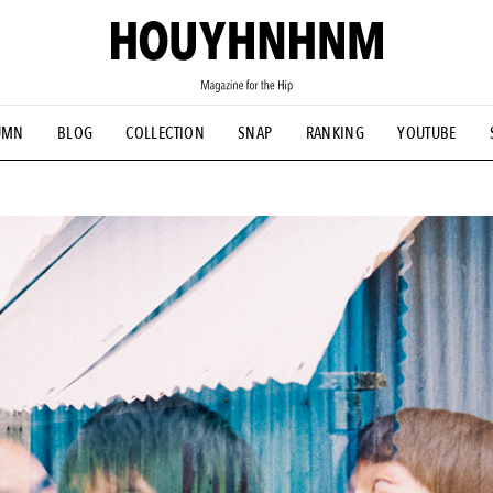
UMN
BLOG
COLLECTION
SNAP
RANKING
YOUTUBE
NS
#古着サミット
#NEW VINTAGE
#マイナーグッド図鑑
#FOCUS IT
#AH.H
#ととけん
#FASHION
#MUSIC
#M