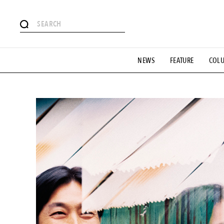
#注目のタグ
NEWS
FEATURE
COL
#SHOPPING ADDICT
#憧れの逸品
#ESSENTIAL DESIG
#GH 銘品の所以
#フイナムのYouTube
#Commune H
#SPORTS
#HANDSOME HANDBOOK