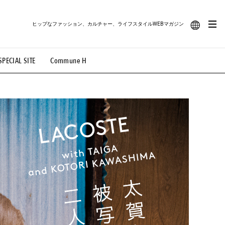
ヒップなファッション、カルチャー、ライフスタイルWEBマガジン
JA
SPECIAL SITE
Commune H
#路地裏てぃーん。
#MONTHLY JOURNAL
EN
OVIE
#LIFESTYLE
#SNEAKER
#OUTDOOR