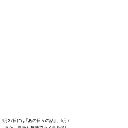
月27日には『あの日々の話』、6月7
定。また、自身も趣味でカメラを楽し