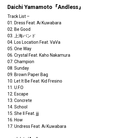
Daichi Yamamoto『Andless』
Track List –
01. Dress Feat. Ai Kuwabara
02. Be Good
03. 上海バンド
04. Los Location Feat. VaVa
05. One Way
06. Crystal Feat. Kaho Nakamura
07. Champion
08. Sunday
09. Brown Paper Bag
10. Let It Be Feat. Kid Fresino
11. U.F.O
12. Escape
13. Concrete
14. School
15. She II Feat. jjj
16. How
17. Undress Feat. Ai Kuwabara