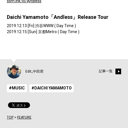
ssm.lnk.to/Andless
Daichi Yamamoto「Andless」Release Tour
2019.12.13 [Fri] 渋谷WWW ( Day Time )
2019.12.15 [Sun] 京都Metro ( Day Time )
記事一覧
Edit_中田潤
#MUSIC
#DAICHI YAMAMOTO
TOP
>
FEATURE