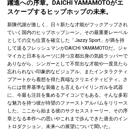
#LIFESTYLE
#SNEAKER
#OUTDOOR
躍進への序章。DAICHI YAMAMOTOがエ
#SPORTS
#HANDSOME HANDBOOK
スケープするヒップホップの未来。
新陳代謝が激しく、日々新たな才能がフックアップされ
ていく国内のヒップホップシーン。その最重要レーベル
としての立ち位置を確立した「Jazzy Sport」が満を持
して送るフレッシュマンがDAICHI YAMAMOTOだ。ジャ
マイカと日本をルーツに持つ京都出身の気鋭ラッパーで
ありながら、シンガーとして不世出な才能や一度見たら
忘れられない印象的なビジュアル、またインタラクティ
ブアートから着想を得た異端なクリエイティビティ。さ
らには世界基準な装備とも言えるバイリンガルを武器
に、今最も注目を集めるアイコンでもある。そんな多彩
な魅力を持つ彼が待望のファーストアルバムをリリース
した。ここから始まる彼のサクセスストーリー、その序
章となる本作への思いやこれまで歩んできた過去のイン
トロダクション、未来への展望について聞いた。