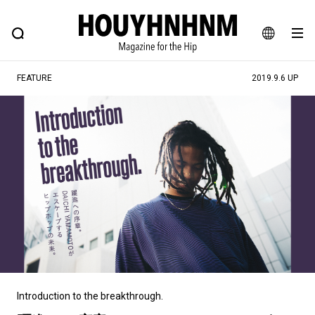
NEWS
FEATURE
BLOG
SNAP
Commune H
ヒップなファッション、カルチャー、ライフスタイルWEBマガジン
JA
FEATURE
2019.9.6 UP
EN
#注目のタグ
#SHOPPING ADDICT
#憧れの逸品
#ESSENTIAL DESIGNS
#古着サミット
#NEW VINTAGE
#マイナーグッド図鑑
#路地裏てぃーん。
#MONTHLY JOURNAL
#GH 銘品の所以
#フイナムのYouTube
#Commune H
#FOCUS IT
#AH.H
#ととけん
#FASHION
#MUSIC
#MOVIE
Introduction to the breakthrough.