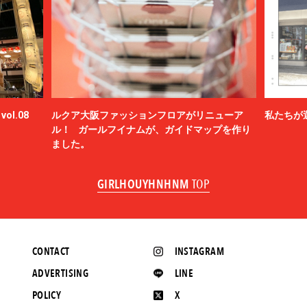
ol.08
ルクア大阪ファッションフロアがリニューア
私たちが
ル！ ガールフイナムが、ガイドマップを作り
ました。
GIRLHOUYHNHNM
TOP
CONTACT
INSTAGRAM
ADVERTISING
LINE
POLICY
X