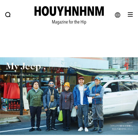
NEWS
FEATURE
BLOG
SNAP
Commune H
ヒップなファッション、カルチャー、ライフスタイルWEBマガジン
JA
EN
#注目のタグ
#SHOPPING ADDICT
#憧れの逸品
#ESSENTIAL DESIGNS
#古着サミット
#NEW VINTAGE
#マイナーグッド図鑑
#路地裏てぃーん。
#MONTHLY JOURNAL
#GH 銘品の所以
#フイナムのYouTube
#Commune H
#FOCUS IT
#AH.H
#ととけん
#FASHION
#MUSIC
#MOVIE