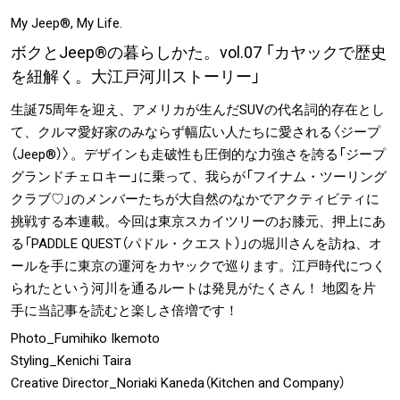
#LIFESTYLE
#SNEAKER
#OUTDOOR
My Jeep®, My Life.
#SPORTS
#HANDSOME HANDBOOK
ボクとJeep®の暮らしかた。vol.07 「カヤックで歴史
を紐解く。大江戸河川ストーリー」
生誕75周年を迎え、アメリカが生んだSUVの代名詞的存在とし
て、クルマ愛好家のみならず幅広い人たちに愛される〈ジープ
（Jeep®）〉。デザインも走破性も圧倒的な力強さを誇る「ジープ
グランドチェロキー」に乗って、我らが「フイナム・ツーリング
クラブ♡」のメンバーたちが大自然のなかでアクティビティに
挑戦する本連載。今回は東京スカイツリーのお膝元、押上にあ
る「PADDLE QUEST（パドル・クエスト）」の堀川さんを訪ね、オ
ールを手に東京の運河をカヤックで巡ります。江戸時代につく
られたという河川を通るルートは発見がたくさん！ 地図を片
手に当記事を読むと楽しさ倍増です！
Photo_Fumihiko Ikemoto
Styling_Kenichi Taira
Creative Director_Noriaki Kaneda（Kitchen and Company）