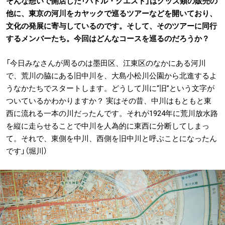
そんな想いで開店した「パドル・クエスト」はグッズ類の販売の
他に、東京の河川をカヤックで巡るツアーなどを開いており、
文化の発展に寄与しているのです。そして、そのツアーに同行
するメンバーたち。今回はどんなコースを巡るのだろうか？
「今日みなさんが周るのは墨田区、江東区のなかにある河川
で、荒川の脇にある旧中川を、大島小松川公園から北進するよ
うなかたちでスタートします。どうして川に“旧”という文字が
ついているかわかりますか？ 実はその昔、中川はもともと東
西に流れる一本の川だったんです。それが1924年に荒川放水路
を縦に走らせることで中川を人為的に東西に分断してしまっ
て。それで、東側を中川、西側を旧中川と呼ぶことになったん
です」（堀川）