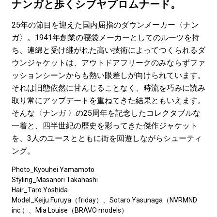
#LIFESTYLE
#SNEAKER
#OUTDOOR
ナンガと歩くシブヤプロムナード。
#SPORTS
#HANDSOME HANDBOOK
25年の節目を迎えた国内屈指のダウンメーカー〈ナン
ガ〉。1941年創業の寝袋メーカーとしてのルーツを持
ち、連綿と受け継がれた高い技術によってつくられるダ
ウンジャケットは、アウトドアフリークのみならずファ
ッションシーンからも熱い眼差しが向けられています。
それは旧態依然に甘んじることなく、時流を巧みに読み
取り常にアップデートを重ねてきた結果ともいえます。
そんな〈ナンガ 〉の25周年を記念したコレクタブルな
一着と、四半世紀の歴史を彩ってきた傑作ジャケット
を、3人のユースとともに街を回遊しながらシューティ
ング。
Photo_Kyouhei Yamamoto
Styling_Masanori Takahashi
Hair_Taro Yoshida
Model_Keiju Furuya（friday）、Sotaro Yasunaga（NVRMND
inc.）、Mia Louise（BRAVO models）