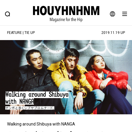
NEWS
FEATURE
BLOG
SNAP
Commune H
ヒップなファッション、カルチャー、ライフスタイルWEBマガジン
JA
FEATURE | TIE UP
2019.11.19 UP
EN
#注目のタグ
#SHOPPING ADDICT
#憧れの逸品
#ESSENTIAL DESIGNS
#古着サミット
#NEW VINTAGE
#マイナーグッド図鑑
#路地裏てぃーん。
#MONTHLY JOURNAL
#GH 銘品の所以
#フイナムのYouTube
#Commune H
#FOCUS IT
#AH.H
#ととけん
#FASHION
#MUSIC
#MOVIE
Walking around Shibuya with NANGA