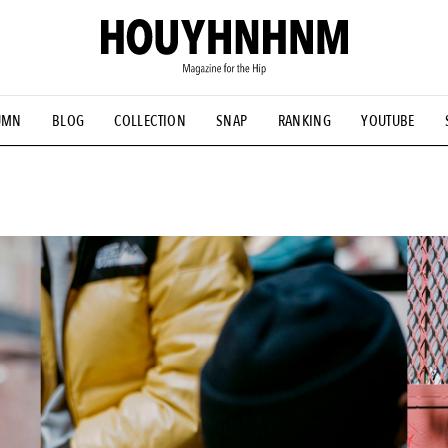
UMN
BLOG
COLLECTION
SNAP
RANKING
YOUTUBE
NS
#古着サミット
#NEW VINTAGE
#マイナーグッド図鑑
#FOCUS IT
#AH.H
#ととけん
#FASHION
#MUSIC
#M