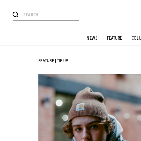
#注目のタグ
NEWS
FEATURE
COL
#SHOPPING ADDICT
#憧れの逸品
#ESSENTIAL DESIG
#GH 銘品の所以
#フイナムのYouTube
#Commune H
#SPORTS
#HANDSOME HANDBOOK
FEATURE | TIE UP