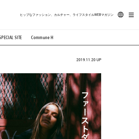
ヒップなファッション、カルチャー、ライフスタイルWEBマガジン
JA
SPECIAL SITE
Commune H
#路地裏てぃーん。
#MONTHLY JOURNAL
EN
OVIE
#LIFESTYLE
#SNEAKER
#OUTDOOR
2019.11.20 UP