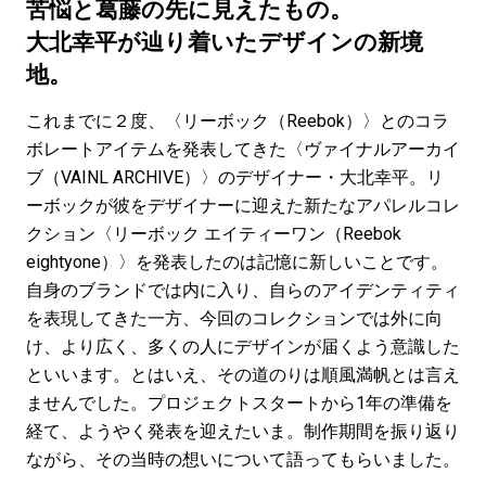
#LIFESTYLE
#SNEAKER
#OUTDOOR
苦悩と葛藤の先に見えたもの。
#SPORTS
#HANDSOME HANDBOOK
大北幸平が辿り着いたデザインの新境
地。
これまでに２度、〈リーボック（Reebok）〉とのコラ
ボレートアイテムを発表してきた〈ヴァイナルアーカイ
ブ（VAINL ARCHIVE）〉のデザイナー・大北幸平。リ
ーボックが彼をデザイナーに迎えた新たなアパレルコレ
クション〈リーボック エイティーワン（Reebok
eightyone）〉を発表したのは記憶に新しいことです。
自身のブランドでは内に入り、自らのアイデンティティ
を表現してきた一方、今回のコレクションでは外に向
け、より広く、多くの人にデザインが届くよう意識した
といいます。とはいえ、その道のりは順風満帆とは言え
ませんでした。プロジェクトスタートから1年の準備を
経て、ようやく発表を迎えたいま。制作期間を振り返り
ながら、その当時の想いについて語ってもらいました。