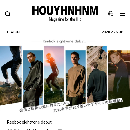
NEWS
FEATURE
BLOG
SNAP
Commune H
ヒップなファッション、カルチャー、ライフスタイルWEBマガジン
JA
FEATURE
2020.2.26 UP
EN
#注目のタグ
#SHOPPING ADDICT
#憧れの逸品
#ESSENTIAL DESIGNS
#古着サミット
#NEW VINTAGE
#マイナーグッド図鑑
#路地裏てぃーん。
#MONTHLY JOURNAL
#GH 銘品の所以
#フイナムのYouTube
#Commune H
#FOCUS IT
#AH.H
#ととけん
#FASHION
#MUSIC
#MOVIE
Reebok eightyone debut.