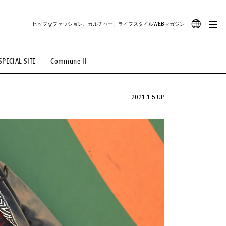
ヒップなファッション、カルチャー、ライフスタイルWEBマガジン
JA
SPECIAL SITE
Commune H
#路地裏てぃーん。
#MONTHLY JOURNAL
EN
OVIE
#LIFESTYLE
#SNEAKER
#OUTDOOR
2021.1.5 UP