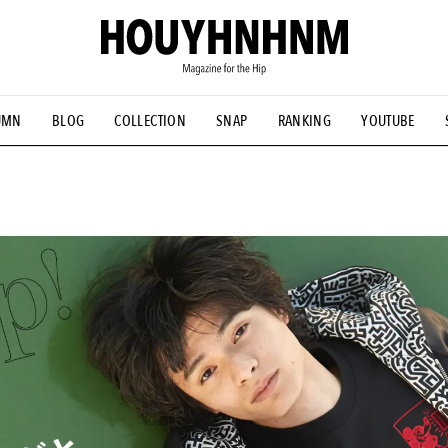
UMN
BLOG
COLLECTION
SNAP
RANKING
YOUTUBE
NS
#古着サミット
#NEW VINTAGE
#マイナーグッド図鑑
#FOCUS IT
#AH.H
#ととけん
#FASHION
#MUSIC
#M