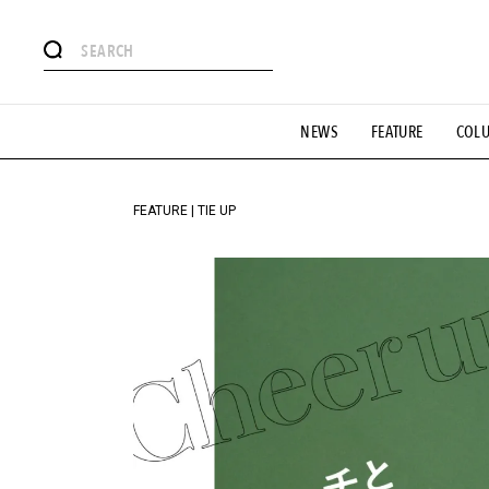
#注目のタグ
NEWS
FEATURE
COL
#SHOPPING ADDICT
#憧れの逸品
#ESSENTIAL DESIG
#GH 銘品の所以
#フイナムのYouTube
#Commune H
#SPORTS
#HANDSOME HANDBOOK
FEATURE | TIE UP