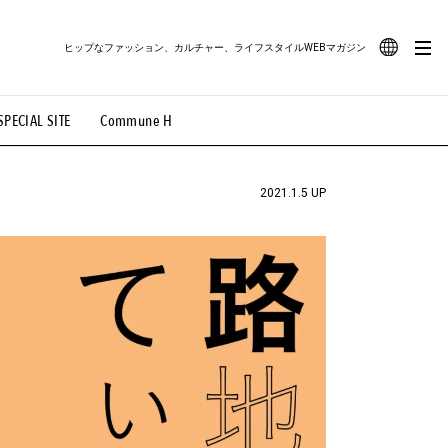
ヒップなファッション、カルチャー、ライフスタイルWEBマガジン
JA
SPECIAL SITE
Commune H
#路地裏てぃーん。
#MONTHLY JOURNAL
EN
OVIE
#LIFESTYLE
#SNEAKER
#OUTDOOR
2021.1.5 UP