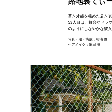
路地裏てぃーん
蒼き才能を秘めた若き表
53人目は、舞台やドラ
のようにしなやかな彼女
写真・服・構成：杉浦 優
ヘアメイク：亀田 雅