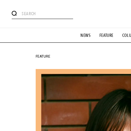
#注目のタグ
NEWS
FEATURE
COL
#SHOPPING ADDICT
#憧れの逸品
#ESSENTIAL DESIG
#GH 銘品の所以
#フイナムのYouTube
#Commune H
#SPORTS
#HANDSOME HANDBOOK
FEATURE