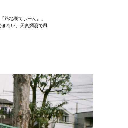
「路地裏てぃーん。」
できない、天真爛漫で風