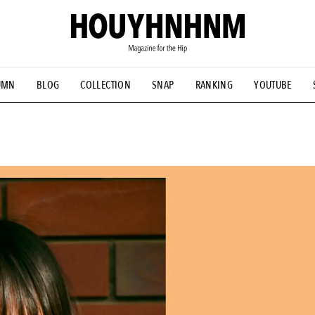
UMN
BLOG
COLLECTION
SNAP
RANKING
YOUTUBE
NS
#古着サミット
#NEW VINTAGE
#マイナーグッド図鑑
#FOCUS IT
#AH.H
#ととけん
#FASHION
#MUSIC
#M