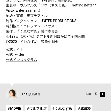
豊まりえ、内田理央、小林喜日、都築拓紀
主題歌：ウルフルズ「ゾウはネズミ色」（Getting Better /
Victor Entertainment）
配給・宣伝：東京テアトル
制作プロダクション：UNITED PRODUCTIONS
特別協力：エレファントハウス
製作：「くれなずめ」製作委員会
4月29日（木・祝）テアトル新宿ほかにて全国公開
©2020「くれなずめ」製作委員会
公式サイト
公式Twitter
公式インスタグラム
記事一覧
Edit_須藤結理
#MOVIE
#ウルフルズ
#くれなずめ
#成田凌