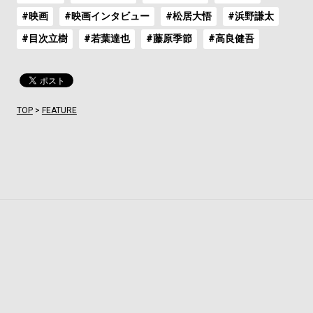
#映画
#映画インタビュー
#松居大悟
#浜野謙太
#目次立樹
#若葉達也
#藤原季節
#高良健吾
TOP
>
FEATURE