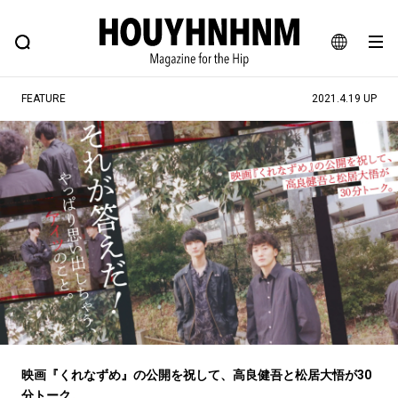
NEWS
FEATURE
BLOG
SNAP
Commune H
ヒップなファッション、カルチャー、ライフスタイルWEBマガジン
JA
FEATURE
2021.4.19 UP
EN
#注目のタグ
#SHOPPING ADDICT
#憧れの逸品
#ESSENTIAL DESIGNS
#古着サミット
#NEW VINTAGE
#マイナーグッド図鑑
#路地裏てぃーん。
#MONTHLY JOURNAL
#GH 銘品の所以
#フイナムのYouTube
#Commune H
#FOCUS IT
#AH.H
#ととけん
#FASHION
#MUSIC
#MOVIE
映画『くれなずめ』の公開を祝して、高良健吾と松居大悟が30
分トーク。