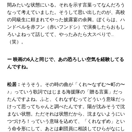
間みたいな状態にいる。それを示す言葉ってなんだろう
なって考えていました。そうして思い出したのが、高校
の同級生に頼まれてやった披露宴の余興。ぼくらは、ハ
ンドベルを赤フン（赤いフンドシ）で演奏したらおもし
ろいよねって話してて、やったみたら大スベりで…
（笑）。
ー 映画の6人と同じで、あの恐ろしい空気を経験してる
んですね。
松居：
そうそう。その時の曲が「くれ〜なずむ〜町の〜
♪」っていう歌詞ではじまる海援隊の「贈る言葉」だっ
たんですよね。ふと、くれなずむってどういう意味だっ
けって思ってちゃんと調べたんです。陽が沈みそうで沈
まない状態。ただそれは状態だから、沈まないようにい
つづけろ！っていう意味を込めて、「くれなずめ」とい
う命令形にして、あとは劇団員に相談してひらがなにし