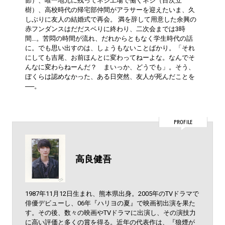
節）、唯一地元に残ってネジ工場で働くネジ（目次立
樹）、高校時代の帰宅部仲間がアラサーを迎えたいま、久
しぶりに友人の結婚式で再会。 満を辞して用意した余興の
赤フンダンスはだだスベりに終わり、二次会までは3時
間…。苦悶の時間が流れ、だれからともなく学生時代の話
に。でも思い出すのは、しょうもないことばかり。「それ
にしても吉尾、お前ほんとに変わってねーよな。なんでそ
んなに変わらねーんだ？ まいっか、どうでも」。そう、
ぼくらは認めなかった、ある日突然、友人が死んだことを
──。
PROFILE
高良健吾
1987年11月12日生まれ、熊本県出身。2005年のTVドラマで
俳優デビューし、06年『ハリヨの夏』で映画初出演を果た
す。その後、数々の映画やTVドラマに出演し、その演技力
に高い評価と多くの賞を得る。近年の代表作は、『狼煙が