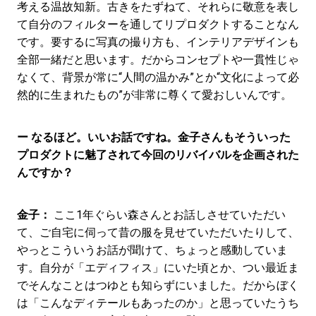
考える温故知新。古きをたずねて、それらに敬意を表し
て自分のフィルターを通してリプロダクトすることなん
です。要するに写真の撮り方も、インテリアデザインも
全部一緒だと思います。だからコンセプトや一貫性じゃ
なくて、背景が常に“人間の温かみ”とか“文化によって必
然的に生まれたもの”が非常に尊くて愛おしいんです。
ー なるほど。いいお話ですね。金子さんもそういった
プロダクトに魅了されて今回のリバイバルを企画された
んですか？
金子：
ここ1年ぐらい森さんとお話しさせていただい
て、ご自宅に伺って昔の服を見せていただいたりして、
やっとこういうお話が聞けて、ちょっと感動していま
す。自分が「エディフィス」にいた頃とか、つい最近ま
でそんなことはつゆとも知らずにいました。だからぼく
は「こんなディテールもあったのか」と思っていたうち