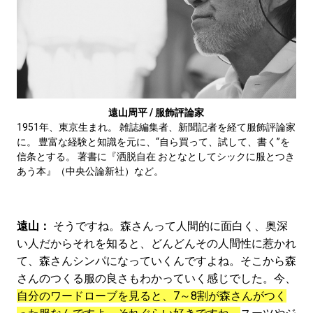
遠山周平 / 服飾評論家
1951年、東京生まれ。 雑誌編集者、新聞記者を経て服飾評論家
に。 豊富な経験と知識を元に、“自ら買って、試して、書く”を
信条とする。 著書に『洒脱自在 おとなとしてシックに服とつき
あう本』（中央公論新社）など。
遠山：
そうですね。森さんって人間的に面白く、奥深
い人だからそれを知ると、どんどんその人間性に惹かれ
て、森さんシンパになっていくんですよね。そこから森
さんのつくる服の良さもわかっていく感じでした。今、
自分のワードローブを見ると、7～8割が森さんがつく