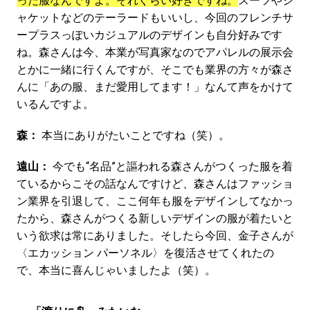
った服なんですよ。それぐらい好きですね。
スーツやジ
ャケットなどのテーラードもいいし、今回のフレンチサ
ープラスっぽいカジュアルのデザインも自分好みです
ね。森さんは今、本業が写真家なのでアパレルの展示会
とかに一緒に行くんですが、そこでも業界の方々が森さ
んに「あの服、まだ愛用してます！」なんて声をかけて
いるんですよ。
森：
本当にありがたいことですね（笑）。
遠山：
今でも“名品”と謳われる森さんがつくった服を着
ているからこその話なんですけど、森さんはファッショ
ン業界を引退して、ここ何年も服をデザインしてなかっ
たから、森さんがつくる新しいデザインの服が着たいと
いう欲求は常にありました。そしたら今回、金子さんが
〈エカッション パーソネル〉を復活させてくれたの
で、本当に喜んじゃいましたよ（笑）。