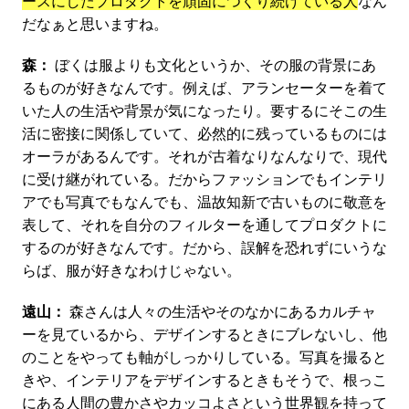
ースにしたプロダクトを頑固につくり続けている人
なん
だなぁと思いますね。
森：
ぼくは服よりも文化というか、その服の背景にあ
るものが好きなんです。例えば、アランセーターを着て
いた人の生活や背景が気になったり。要するにそこの生
活に密接に関係していて、必然的に残っているものには
オーラがあるんです。それが古着なりなんなりで、現代
に受け継がれている。だからファッションでもインテリ
アでも写真でもなんでも、温故知新で古いものに敬意を
表して、それを自分のフィルターを通してプロダクトに
するのが好きなんです。だから、誤解を恐れずにいうな
らば、服が好きなわけじゃない。
遠山：
森さんは人々の生活やそのなかにあるカルチャ
ーを見ているから、デザインするときにブレないし、他
のことをやっても軸がしっかりしている。写真を撮ると
きや、インテリアをデザインするときもそうで、根っこ
にある人間の豊かさやカッコよさという世界観を持って