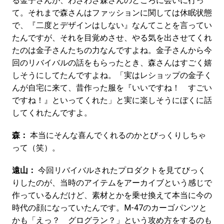
る金子さんが、わざわざ森さんのところに会いに行っ
て。それまで森さんはファッションに関しては休眠状態
で、『二度とデザインはしない』なんてことを言ってい
たんですが、それを目覚めさせ、やる気を出させてくれ
たのは金子さんたちの力なんですよね。金子さんから今
回のリバイバルの話をもらったとき、森さんはすごく嬉
しそうにしてたんですよね。「実はレショップの金子く
んが自宅に来て、昔作った服を『いいですね！ すごい
ですね！』といってくれた」と実に楽しそうにぼくに話
してくれたんですよ。
森：
本当にそんな喜んでくれるのかとびっくりしちゃ
って（笑）。
遠山：
今回リバイバルされたプロダクトを見てびっく
りしたのが、当時のアイテムをアーカイブという感じで
作っているんだけど、素材とかを乗せ換えて本当に今の
時代の顔になっていたんです。M-47のカーゴパンツと
かも「えっ？ グログラン？」という攻め方をするのも