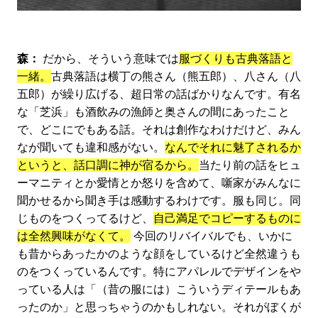
森：
だから、そういう意味では
服づくりも古典落語と
一緒。
古典落語は横丁の熊さん（熊五郎）、八さん（八
五郎）が繰り広げる、超日常の話ばかりなんです。有名
な「芝浜」も酒飲みの漁師と奥さんの間にあったこと
で、どこにでもある話。それは創作なわけだけど、みん
なが聞いても違和感がない。
なんでそれに魅了されるか
というと、話口調に神が宿るから。
当たり前の話をヒュ
ーマニティとか愛情とか怒りを含めて、噺家がみんなに
聞かせるから聞き手は感動するわけです。服も同じ。同
じものをつくってるけど、
自己満足でコピーするものに
は全然興味がなくて。
今回のリバイバルでも、いかに
も昔からあったかのような顔をしているけど全然違うも
のをつくっているんです。特にアパレルでデザインをや
っている人は「（昔の服には）こういうディテールもあ
ったのか」と思っちゃうのかもしれない。それがぼくが