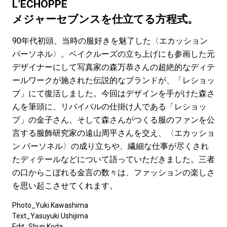
#LIFESTYLE
#SNEAKER
#OUTDOOR
L’ECHOPPE
#SPORTS
#HANDSOME HANDBOOK
メジャーセブンスを仕立てる方程式。
90年代初頭、当時の服好きを魅了した〈エカッション
パーソネル〉。ベイクルーズの立ち上げにも参画した元
デザイナーにして写真家の森万恭さんの超絶的なディテ
ールワークが施された伝説的なブランドが、「レショッ
プ」にて復活しました。今回はデザインを手がけた森さ
んを筆頭に、リバイバルの仕掛け人である「レショッ
プ」の金子さん、そして森さんがつくる服のファンを公
言する服飾研究家の遠山周平さんを交え、〈エカッショ
ン パーソネル〉の成り立ちや、繊細な仕事が尽くされ
たディテールなどについて語っていただきました。三者
の口からこぼれる金言の数々は、ファッションの楽しさ
を思い起こさせてくれます。
Photo_Yuki Kawashima
Text_Yasuyuki Ushijima
Edit_
Shun Koda