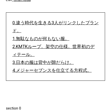
0.違う時代を生きる3人がリンクしたブラン
ド。
1.無駄なものが何もない服。
2.KMTKループ。架空の仕様。世界初のデ
ィテール。
3.日本の服は背中が隙だらけ。
4.メジャーセブンスを仕立てる方程式。
section 0