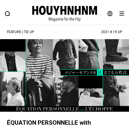
NEWS
FEATURE
BLOG
SNAP
Commune H
ヒップなファッション、カルチャー、ライフスタイルWEBマガジン
JA
FEATURE | TIE UP
2021.8.19 UP
EN
#注目のタグ
#SHOPPING ADDICT
#憧れの逸品
#ESSENTIAL DESIGNS
#古着サミット
#NEW VINTAGE
#マイナーグッド図鑑
#路地裏てぃーん。
#MONTHLY JOURNAL
#GH 銘品の所以
#フイナムのYouTube
#Commune H
#FOCUS IT
#AH.H
#ととけん
#FASHION
#MUSIC
#MOVIE
ÉQUATION PERSONNELLE with