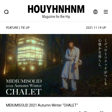
NEWS
FEATURE
BLOG
SNAP
Commune H
ヒップなファッション、カルチャー、ライフスタイルWEBマガジン
JA
FEATURE | TIE UP
2021.11.19 UP
EN
#注目のタグ
#SHOPPING ADDICT
#憧れの逸品
#ESSENTIAL DESIGNS
#古着サミット
#NEW VINTAGE
#マイナーグッド図鑑
#路地裏てぃーん。
#MONTHLY JOURNAL
#GH 銘品の所以
#フイナムのYouTube
#Commune H
#FOCUS IT
#AH.H
#ととけん
#FASHION
#MUSIC
#MOVIE
MIDIUMISOLID 2021 Autumn Winter "CHALET"