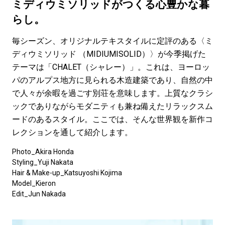
#LIFESTYLE
#SNEAKER
#OUTDOOR
ミディウミソリッドがつくる心豊かな暮
#SPORTS
#HANDSOME HANDBOOK
らし。
毎シーズン、オリジナルテキスタイルに定評のある〈ミ
ディウミソリッド （MIDIUMISOLID）〉が今季掲げた
テーマは「CHALET（シャレー）」。これは、ヨーロッ
パのアルプス地方に見られる木造建築であり、自然の中
で人々が余暇を過ごす別荘を意味します。上質なクラシ
ックでありながらモダニティも兼ね備えたリラックスム
ードのあるスタイル。ここでは、そんな世界観を新作コ
レクションを通して紹介します。
Photo_Akira Honda
Styling_Yuji Nakata
Hair & Make-up_Katsuyoshi Kojima
Model_Kieron
Edit_Jun Nakada