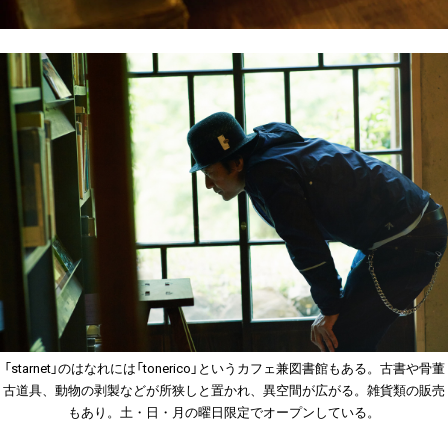
「starnet」のはなれには「tonerico」というカフェ兼図書館もある。古書や骨董
古道具、動物の剥製などが所狭しと置かれ、異空間が広がる。雑貨類の販売
もあり。土・日・月の曜日限定でオープンしている。