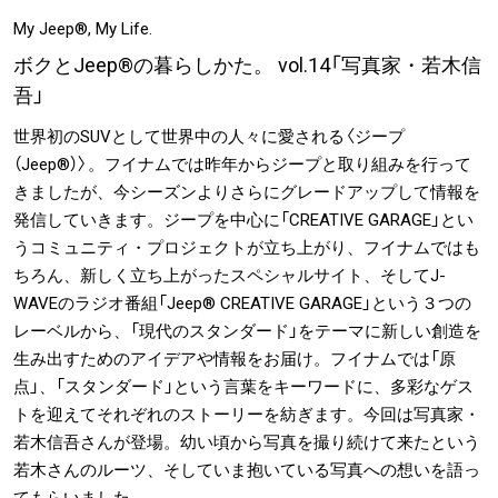
#SPORTS
#HANDSOME HANDBOOK
My Jeep®, My Life.
ボクとJeep®の暮らしかた。 vol.14「写真家・若木信
吾」
世界初のSUVとして世界中の人々に愛される〈ジープ
（Jeep®）〉。フイナムでは昨年からジープと取り組みを行って
きましたが、今シーズンよりさらにグレードアップして情報を
発信していきます。ジープを中心に「CREATIVE GARAGE」とい
うコミュニティ・プロジェクトが立ち上がり、フイナムではも
ちろん、新しく立ち上がったスペシャルサイト、そしてJ-
WAVEのラジオ番組「Jeep® CREATIVE GARAGE」という３つの
レーベルから、「現代のスタンダード」をテーマに新しい創造を
生み出すためのアイデアや情報をお届け。フイナムでは「原
点」、「スタンダード」という言葉をキーワードに、多彩なゲス
トを迎えてそれぞれのストーリーを紡ぎます。今回は写真家・
若木信吾さんが登場。幼い頃から写真を撮り続けて来たという
若木さんのルーツ、そしていま抱いている写真への想いを語っ