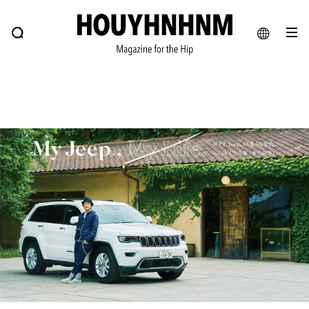
NEWS
FEATURE
BLOG
SNAP
Commune H
ヒップなファッション、カルチャー、ライフスタイルWEBマガジン
JA
EN
#注目のタグ
#SHOPPING ADDICT
#憧れの逸品
#MONTHLY JOURNAL
#ESSENTIAL DESIGNS
#NEW VINTAGE
#古着サミット
#マイナーグッド図鑑
#フイナムのYouTube
#Commune H
#FOCUS IT
#AH.H
#ととけん
#FASHION
#MUSIC
#MOVIE
#LIFESTYLE
#SNEAKER
#OUTDOOR