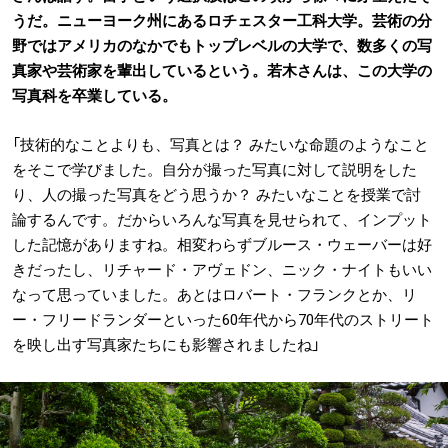
うだ。ニューヨーク州にあるロチェスター工科大学。芸術の分
野ではアメリカのなかでもトップレベルの大学で、数多くの写
真家や芸術家を輩出しているという。若木さんは、この大学の
写真科を卒業している。
「技術的なことよりも、写真とは？ みたいな命題のようなこと
をそこで学びました。自分が撮った写真に対して説明をした
り、人の撮った写真をどう思うか？ みたいなことを授業で討
論するんです。だからいろんな写真を見せられて、インプット
した記憶がありますね。相変わらずブルース・ウェーバーは好
きだったし、リチャード・アヴェドン、ニック・ナイトもいい
なって思っていました。あとはロバート・フランクとか、リ
ー・フリードランダーといった60年代から70年代のストリート
を映し出す写真家たちにも影響されましたね」