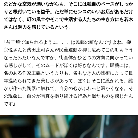
のどかな空気が漂いながらも、そこには独自のペースがしっか
りと根付いている益子。ただ単にセンスのいいお店があるだけ
ではなく、町の風土やそこで生活する人たちの生き方にも若木
さんは魅力を感じているという。
「益子焼で知られるように、ここは民藝の町なんですよね。柳
宗悦さんと濱田庄司さんが民藝運動を押し広めてこの町もそう
なったみたいなんですが、街全体がひとつの方向に向かってい
る感じがして、そのムードがぼくは好きなんです。民藝には、
名のある作家主義というよりも、名もなき人の技術によって長
年温められてきた美しさがあって、ぼくはそこに惹かれる。誰
かが作った陶器に触れて、自分の心がふわっと温かくなる。そ
の現象に、自分が写真を撮り続ける行為と似たものを感じたん
です」