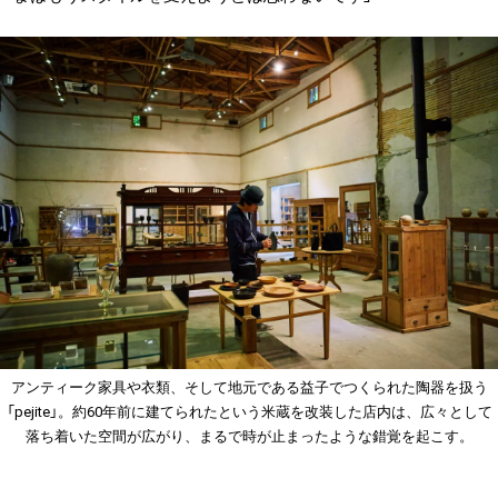
アンティーク家具や衣類、そして地元である益子でつくられた陶器を扱う
「pejite」。約60年前に建てられたという米蔵を改装した店内は、広々として
落ち着いた空間が広がり、まるで時が止まったような錯覚を起こす。