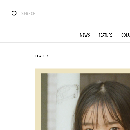
#注目のタグ
NEWS
FEATURE
COL
#SHOPPING ADDICT
#憧れの逸品
#ESSENTIAL DESIG
#GH 銘品の所以
#フイナムのYouTube
#Commune H
#SPORTS
#HANDSOME HANDBOOK
FEATURE