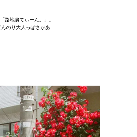
「路地裏てぃーん。」。
ほんのり大人っぽさがあ