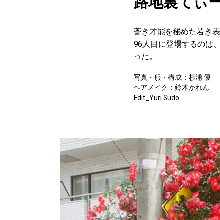
路地裏てぃー
蒼き才能を秘めた若き表
96人目に登場するのは
った。
写真・服・構成：杉浦 優
ヘアメイク：鈴木かれん
Edit_
Yuri Sudo