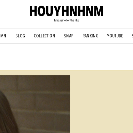
UMN
BLOG
COLLECTION
SNAP
RANKING
YOUTUBE
NS
#古着サミット
#NEW VINTAGE
#マイナーグッド図鑑
#FOCUS IT
#AH.H
#ととけん
#FASHION
#MUSIC
#M