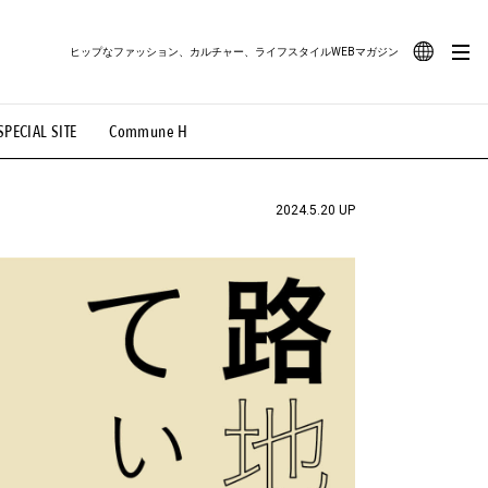
ヒップなファッション、カルチャー、ライフスタイルWEBマガジン
JA
SPECIAL SITE
Commune H
#路地裏てぃーん。
#MONTHLY JOURNAL
EN
OVIE
#LIFESTYLE
#SNEAKER
#OUTDOOR
2024.5.20 UP