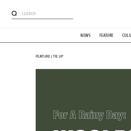
#注目のタグ
NEWS
FEATURE
COL
#SHOPPING ADDICT
#憧れの逸品
#ESSENTIAL DESIG
#GH 銘品の所以
#フイナムのYouTube
#Commune H
#SPORTS
#HANDSOME HANDBOOK
FEATURE | TIE UP