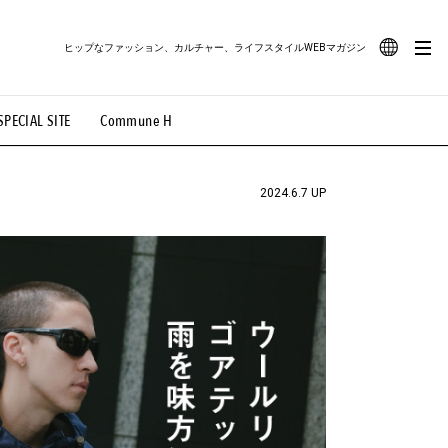
ヒップなファッション、カルチャー、ライフスタイルWEBマガジン
JA
SPECIAL SITE
Commune H
#路地裏てぃーん。
#MONTHLY JOURNAL
EN
OVIE
#LIFESTYLE
#SNEAKER
#OUTDOOR
2024.6.7 UP