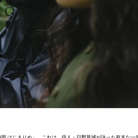
梅雨 はじまりぬ」。これは、俳人・日野草城が詠った有名な一