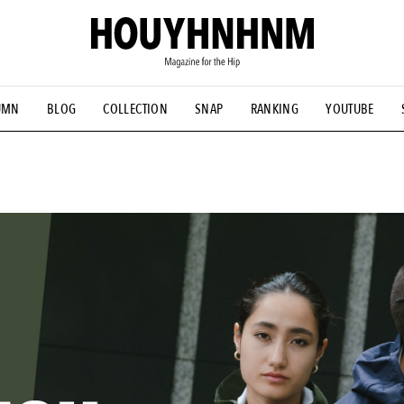
UMN
BLOG
COLLECTION
SNAP
RANKING
YOUTUBE
NS
#古着サミット
#NEW VINTAGE
#マイナーグッド図鑑
#FOCUS IT
#AH.H
#ととけん
#FASHION
#MUSIC
#M