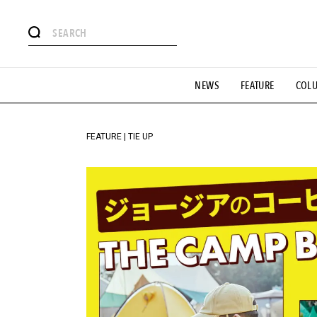
#注目のタグ
NEWS
FEATURE
COL
#SHOPPING ADDICT
#憧れの逸品
#ESSENTIAL DESIG
#GH 銘品の所以
#フイナムのYouTube
#Commune H
#SPORTS
#HANDSOME HANDBOOK
FEATURE | TIE UP