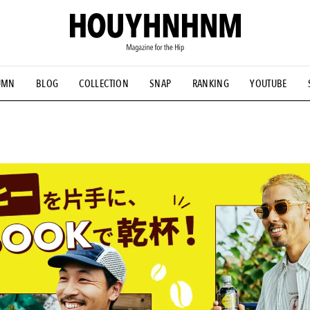
UMN
BLOG
COLLECTION
SNAP
RANKING
YOUTUBE
NS
#古着サミット
#NEW VINTAGE
#マイナーグッド図鑑
#FOCUS IT
#AH.H
#ととけん
#FASHION
#MUSIC
#M