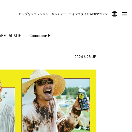
ヒップなファッション、カルチャー、ライフスタイルWEBマガジン
JA
SPECIAL SITE
Commune H
#路地裏てぃーん。
#MONTHLY JOURNAL
EN
OVIE
#LIFESTYLE
#SNEAKER
#OUTDOOR
2024.6.28 UP