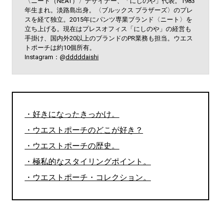
〈ニート（NEAT）〉デザイナー、「にしのや」代表。1983
年生まれ。淡路島出身。〈ブルックス ブラザーズ〉のプレ
スを経て独立。2015年にパンツ専業ブランド〈ニート〉を
立ち上げる。現在はプレスオフィス「にしのや」の経営も
手掛け、国内外20以上のブランドのPR業務も担当。ウエス
トポーチは約10個所有。
Instagram：@
dddddaishi
・好きになったきっかけ。
・ウエストポーチのどこが好き？
・ウエストポーチの歴史。
・極私的なスタイリングポイント。
・ウエストポーチ・コレクション。