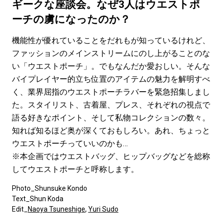
#LIFESTYLE
#SNEAKER
#OUTDOOR
ギークな座談会。なぜ3人はウエストポ
#SPORTS
#HANDSOME HANDBOOK
ーチの虜になったのか？
機能性が優れていることをだれもが知っているけれど、
ファッションのメインストリームにのし上がることのな
い「ウエストポーチ」。でもなんだか愛おしい。そんな
バイプレイヤー的立ち位置のアイテムの魅力を解明すべ
く、業界屈指のウエストポーチラバーを緊急招集しまし
た。スタイリスト、古着屋、プレス、それぞれの視点で
語る好きなポイント、そして私物コレクションの数々。
知れば知るほど奥が深くておもしろい。あれ、ちょっと
ウエストポーチっていいのかも…
※本企画ではウエストバッグ、ヒップバッグなどを総称
してウエストポーチと呼称します。
Photo_Shunsuke Kondo
Text_Shun Koda
Edit_
Naoya Tsuneshige
,
Yuri Sudo