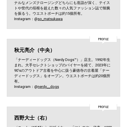
ナルなメンズクロージングどちらにも造詣が深く、テイス
トや世代の垣根を超えた数々の人気ファッション誌で辣腕
を振るう。ウエストポーチは約15個所有。
Instagram：@
so_matsukawa
PROFILE
秋元亮介（中央）
「ナーディードッグス（Nerdy Dogs™︎）」店主。1992年生
まれ。大手セレクトショップのバイヤーを経て、2023年に
90’sのアウトドア古着を中心に扱う豪徳寺の古着屋「ナー
ディードッグス」をオープン。ウエストポーチは約20個所
有。
Instagram：@
nerdy__dogs
PROFILE
西野大士（右）