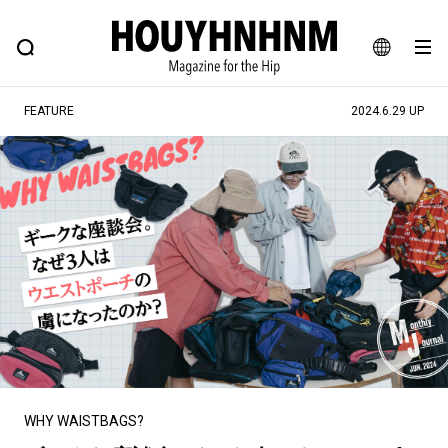
NEWS
FEATURE
BLOG
SNAP
Commune H
ヒップなファッション、カルチャー、ライフスタイルWEBマガジン
JA
FEATURE
2024.6.29 UP
EN
#注目のタグ
#SHOPPING ADDICT
#憧れの逸品
#ESSENTIAL DESIGNS
#古着サミット
#NEW VINTAGE
#マイナーグッド図鑑
#路地裏てぃーん。
#MONTHLY JOURNAL
#GH 銘品の所以
#フイナムのYouTube
#Commune H
#FOCUS IT
#AH.H
#ととけん
#FASHION
#MUSIC
#MOVIE
WHY WAISTBAGS?