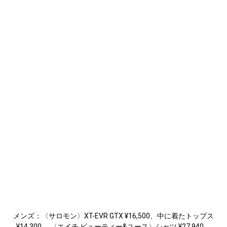
メンズ：〈サロモン〉XT-EVR GTX ¥16,500、中に着たトップス
¥14,300 、〈エイチ ビューティー&ユース〉シャツ ¥27,940、