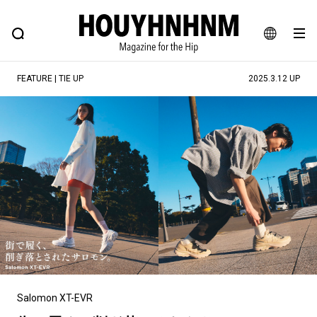
NEWS
FEATURE
BLOG
SNAP
Commune H
ヒップなファッション、カルチャー、ライフスタイルWEBマガジン
JA
FEATURE | TIE UP
2025.3.12 UP
EN
#注目のタグ
#SHOPPING ADDICT
#憧れの逸品
#ESSENTIAL DESIGNS
#古着サミット
#NEW VINTAGE
#マイナーグッド図鑑
#路地裏てぃーん。
#MONTHLY JOURNAL
#GH 銘品の所以
#フイナムのYouTube
#Commune H
#FOCUS IT
#AH.H
#ととけん
#FASHION
#MUSIC
#MOVIE
Salomon XT-EVR