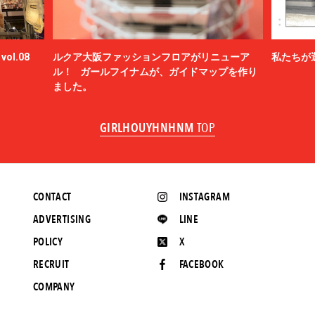
ol.08
ルクア大阪ファッションフロアがリニューア
私たちが
ル！ ガールフイナムが、ガイドマップを作り
ました。
GIRLHOUYHNHNM
TOP
CONTACT
INSTAGRAM
ADVERTISING
LINE
POLICY
X
RECRUIT
FACEBOOK
COMPANY