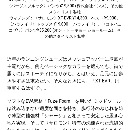
〈バージスブルック〉パンツ¥19,800 (株式会社インス)、その他
スタイリスト私物
ウィメンズ：〈サロモン〉XT-EVR ¥14,300、ベスト ¥9,900、
〈パラノイド〉トップス ¥19,800 （パラノイド）、〈コトハヨ
コザワ〉パンツ¥35,200 (オン・トーキョー ショールーム)、そ
の他スタイリスト私物
近年のランニングシューズはメッシュアッパーに厚底が
主流だから、例えベーシックなカラーを選んでも、街で
履くにはスポーティになりがち。とはいえ、足元には歩
きやすさは求めたい。そんなときにも、「XT-EVR」は
重宝するはずです。
ソフトなEVA素材「Fuze Foam」を用いたミッドソール
は沈み込まない適度な固さを持ち、歩行時のねじれを防
ぐ薄型の補強材「シャーシ」と相まって安定した履き心
地を実現。そして〈サロモン〉特有の洗練された流線的