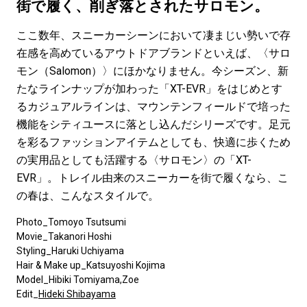
#LIFESTYLE
#SNEAKER
#OUTDOOR
街で履く、削ぎ落とされたサロモン。
#SPORTS
#HANDSOME HANDBOOK
ここ数年、スニーカーシーンにおいて凄まじい勢いで存
在感を高めているアウトドアブランドといえば、〈サロ
モン（Salomon）〉にほかなりません。今シーズン、新
たなラインナップが加わった「XT-EVR」をはじめとす
るカジュアルラインは、マウンテンフィールドで培った
機能をシティユースに落とし込んだシリーズです。足元
を彩るファッションアイテムとしても、快適に歩くため
の実用品としても活躍する〈サロモン〉の「XT-
EVR」。トレイル由来のスニーカーを街で履くなら、こ
の春は、こんなスタイルで。
Photo_Tomoyo Tsutsumi
Movie_Takanori Hoshi
Styling_Haruki Uchiyama
Hair & Make up_Katsuyoshi Kojima
Model_Hibiki Tomiyama,Zoe
Edit_
Hideki Shibayama