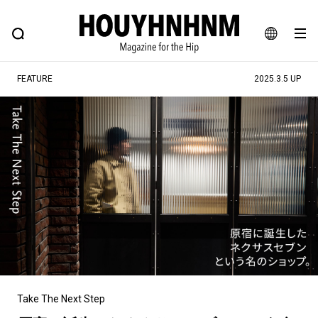
NEWS
FEATURE
BLOG
SNAP
Commune H
ヒップなファッション、カルチャー、ライフスタイルWEBマガジン
JA
FEATURE
2025.3.5 UP
EN
#注目のタグ
#SHOPPING ADDICT
#憧れの逸品
#ESSENTIAL DESIGNS
#古着サミット
#NEW VINTAGE
#マイナーグッド図鑑
#路地裏てぃーん。
#MONTHLY JOURNAL
#GH 銘品の所以
#フイナムのYouTube
#Commune H
#FOCUS IT
#AH.H
#ととけん
#FASHION
#MUSIC
#MOVIE
Take The Next Step