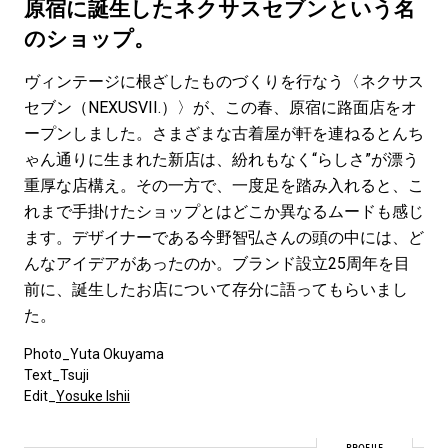
#LIFESTYLE
#SNEAKER
#OUTDOOR
原宿に誕生したネクサスセブンという名
#SPORTS
#HANDSOME HANDBOOK
のショップ。
ヴィンテージに根ざしたものづくりを行なう〈ネクサス
セブン（NEXUSVII.）〉が、この春、原宿に路面店をオ
ープンしました。さまざまな古着屋が軒を連ねるとんち
ゃん通りに生まれた新店は、紛れもなく“らしさ”が漂う
重厚な店構え。その一方で、一度足を踏み入れると、こ
れまで手掛けたショップとはどこか異なるムードも感じ
ます。デザイナーである今野智弘さんの頭の中には、ど
んなアイデアがあったのか。ブランド設立25周年を目
前に、誕生したお店について存分に語ってもらいまし
た。
Photo_Yuta Okuyama
Text_Tsuji
Edit_
Yosuke Ishii
PROFILE