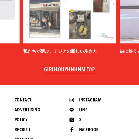
私たちが選ぶ、アジアの新しい歩き方
街に映え
GIRLHOUYHNHNM
TOP
CONTACT
INSTAGRAM
ADVERTISING
LINE
POLICY
X
RECRUIT
FACEBOOK