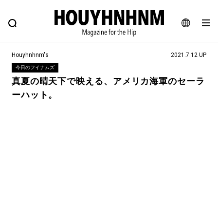
NEWS
FEATURE
BLOG
SNAP
Commune H
ヒップなファッション、カルチャー、ライフスタイルWEBマガジン
JA
Houyhnhnm's
2021.7.12 UP
EN
今日のフイナムズ
真夏の晴天下で映える、アメリカ海軍のセーラ
ーハット。
#注目のタグ
#SHOPPING ADDICT
#憧れの逸品
#ESSENTIAL DESIGNS
#古着サミット
#NEW VINTAGE
#マイナーグッド図鑑
#路地裏てぃーん。
#MONTHLY JOURNAL
#GH 銘品の所以
#フイナムのYouTube
#Commune H
#FOCUS IT
#AH.H
#ととけん
#FASHION
#MUSIC
#MOVIE