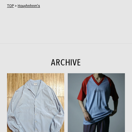
TOP
>
Houyhnhnm's
ARCHIVE