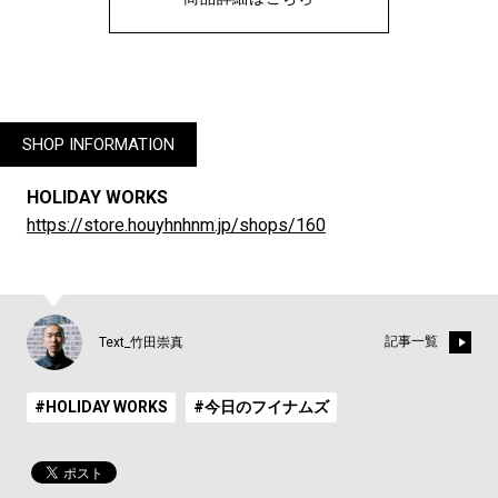
SHOP INFORMATION
HOLIDAY WORKS
https://store.houyhnhnm.jp/shops/160
記事一覧
Text_竹田崇真
#HOLIDAY WORKS
#今日のフイナムズ