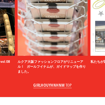
ol.08
ルクア大阪ファッションフロアがリニューア
私たちが
ル！ ガールフイナムが、ガイドマップを作り
ました。
GIRLHOUYHNHNM
TOP