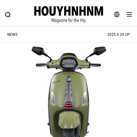
NEWS
FEATURE
BLOG
SNAP
Commune H
ヒップなファッション、カルチャー、ライフスタイルWEBマガジン
JA
NEWS
2025.6.20 UP
EN
#注目のタグ
#SHOPPING ADDICT
#憧れの逸品
#ESSENTIAL DESIGNS
#古着サミット
#NEW VINTAGE
#マイナーグッド図鑑
#路地裏てぃーん。
#MONTHLY JOURNAL
#GH 銘品の所以
#フイナムのYouTube
#Commune H
#FOCUS IT
#AH.H
#ととけん
#FASHION
#MUSIC
#MOVIE