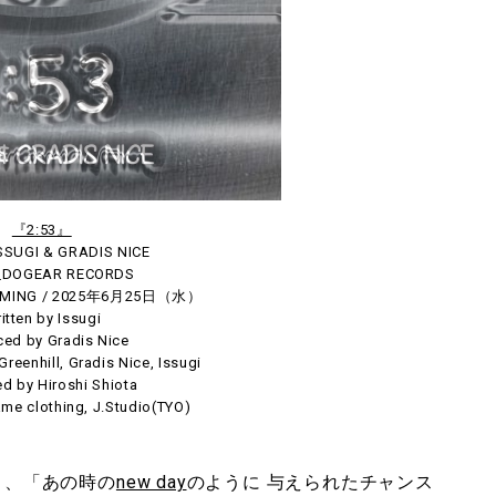
『2:53』
SSUGI & GRADIS NICE
_DOGEAR RECORDS
AMING / 2025年6月25日（水）
itten by Issugi
ed by Gradis Nice
reenhill, Gradis Nice, Issugi
d by Hiroshi Shiota
me clothing, J.Studio(TYO)
り、「あの時の
new day
のように 与えられたチャンス