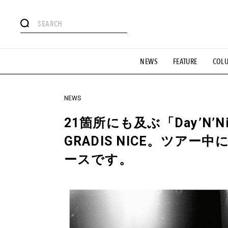
#注目のタグ
NEWS
FEATURE
COL
#SHOPPING ADDICT
#憧れの逸品
#ESSENTIAL DESIG
#GH 銘品の所以
#フイナムのYouTube
#Commune H
#SPORTS
#HANDSOME HANDBOOK
NEWS
21箇所にも及ぶ「Day’N’Ni
GRADIS NICE。ツアー
ースです。