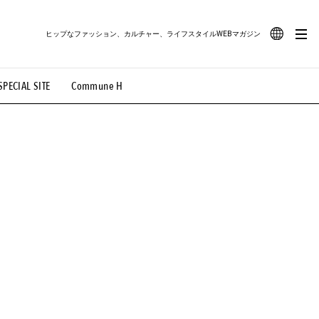
ヒップなファッション、カルチャー、ライフスタイルWEBマガジン
JA
SPECIAL SITE
Commune H
#路地裏てぃーん。
#MONTHLY JOURNAL
EN
OVIE
#LIFESTYLE
#SNEAKER
#OUTDOOR