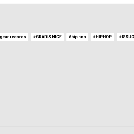
gear records
#GRADIS NICE
#hip hop
#HIPHOP
#ISSUG