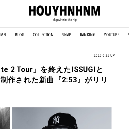
UMN
BLOG
COLLECTION
SNAP
RANKING
YOUTUBE
NS
#古着サミット
#NEW VINTAGE
#マイナーグッド図鑑
#FOCUS IT
#AH.H
#ととけん
#FASHION
#MUSIC
#M
2025.6.25 UP
te 2 Tour」を終えたISSUGIと
中に制作された新曲『2:53』がリリ