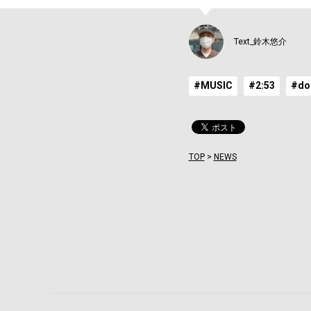
Text_鈴木悠介
#MUSIC
#2:53
#do
TOP
>
NEWS