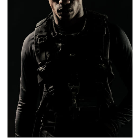
#LIFESTYLE
#SNEAKER
#OUTDOOR
#SPORTS
#HANDSOME HANDBOOK