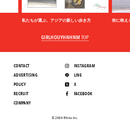
私たちが選ぶ、アジアの新しい歩き方
街に映え
GIRLHOUYHNHNM
TOP
CONTACT
INSTAGRAM
ADVERTISING
LINE
POLICY
X
RECRUIT
FACEBOOK
COMPANY
©️ 2004 Rhino Inc.