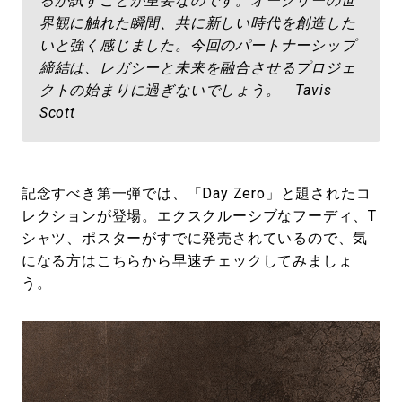
るか試すことが重要なのです。オークリーの世
界観に触れた瞬間、共に新しい時代を創造した
いと強く感じました。今回のパートナーシップ
締結は、レガシーと未来を融合させるプロジェ
クトの始まりに過ぎないでしょう。 Tavis
Scott
記念すべき第一弾では、「Day Zero」と題されたコ
レクションが登場。エクスクルーシブなフーディ、T
シャツ、ポスターがすでに発売されているので、気
になる方は
こちら
から早速チェックしてみましょ
う。