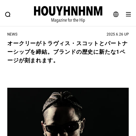
NEWS
FEATURE
BLOG
SNAP
Commune H
ヒップなファッション、カルチャー、ライフスタイルWEBマガジン
JA
NEWS
2025.6.26 UP
EN
オークリーがトラヴィス・スコットとパートナ
ーシップを締結。ブランドの歴史に新たな1ペ
#注目のタグ
ージが刻まれます。
#SHOPPING ADDICT
#憧れの逸品
#ESSENTIAL DESIGNS
#古着サミット
#NEW VINTAGE
#マイナーグッド図鑑
#路地裏てぃーん。
#MONTHLY JOURNAL
#GH 銘品の所以
#フイナムのYouTube
#Commune H
#FOCUS IT
#AH.H
#ととけん
#FASHION
#MUSIC
#MOVIE