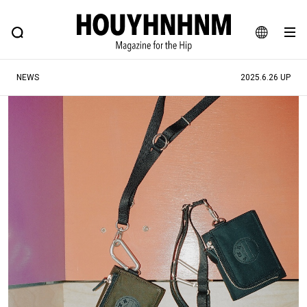
NEWS
FEATURE
BLOG
SNAP
Commune H
ヒップなファッション、カルチャー、ライフスタイルWEBマガジン
JA
NEWS
2025.6.26 UP
EN
#注目のタグ
#SHOPPING ADDICT
#憧れの逸品
#ESSENTIAL DESIGNS
#古着サミット
#NEW VINTAGE
#マイナーグッド図鑑
#路地裏てぃーん。
#MONTHLY JOURNAL
#GH 銘品の所以
#フイナムのYouTube
#Commune H
#FOCUS IT
#AH.H
#ととけん
#FASHION
#MUSIC
#MOVIE