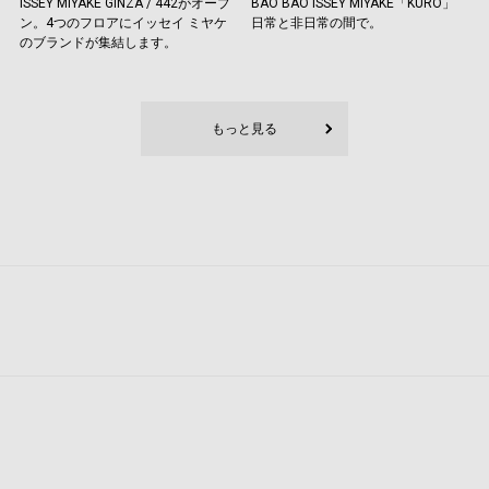
ISSEY MIYAKE GINZA / 442がオープ
BAO BAO ISSEY MIYAKE「KURO」
ン。4つのフロアにイッセイ ミヤケ
日常と非日常の間で。
のブランドが集結します。
もっと見る