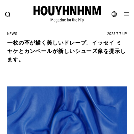
NEWS
FEATURE
BLOG
SNAP
Commune H
ヒップなファッション、カルチャー、ライフスタイルWEBマガジン
JA
NEWS
2025.7.7 UP
EN
一枚の革が描く美しいドレープ。イッセイ ミ
ヤケとカンペールが新しいシューズ像を提示し
#注目のタグ
ます。
#SHOPPING ADDICT
#憧れの逸品
#ESSENTIAL DESIGNS
#古着サミット
#NEW VINTAGE
#マイナーグッド図鑑
#路地裏てぃーん。
#MONTHLY JOURNAL
#GH 銘品の所以
#フイナムのYouTube
#Commune H
#FOCUS IT
#AH.H
#ととけん
#FASHION
#MUSIC
#MOVIE