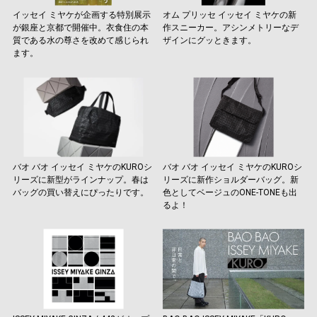
イッセイ ミヤケが企画する特別展示
オム プリッセ イッセイ ミヤケの新
が銀座と京都で開催中。衣食住の本
作スニーカー。アシンメトリーなデ
質である水の尊さを改めて感じられ
ザインにグッときます。
ます。
バオ バオ イッセイ ミヤケのKUROシ
バオ バオ イッセイ ミヤケのKUROシ
リーズに新型がラインナップ。春は
リーズに新作ショルダーバッグ。新
バッグの買い替えにぴったりです。
色としてベージュのONE-TONEも出
るよ！