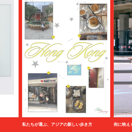
私たちが選ぶ、アジアの新しい歩き方
街に映え