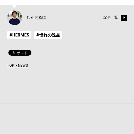
記事一覧
Text_村松諒
#HERMÈS
#憧れの逸品
TOP
>
NEWS