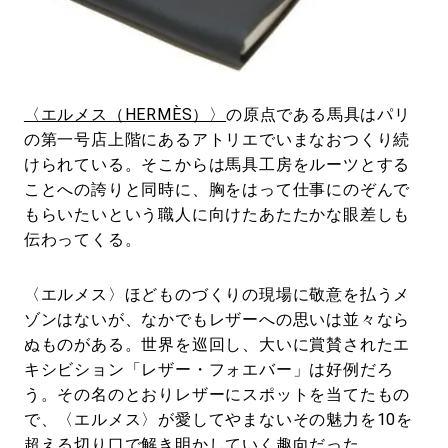
#LIFESTYLE
#SNEAKER
#OUTDOOR
#SPORTS
#HANDSOME HANDBOOK
〈エルメス（HERMÈS）〉
の原点である馬具はパリ
の第一号店上階にあるアトリエでいまなおつくり続
けられている。そこからは馬具工房をルーツとする
ことへの誇りと同時に、胸をはって仕事にのぞんで
もらいたいという職人に向けたあたたかな眼差しも
伝わってくる。
〈エルメス〉ほどものづくりの現場に敬意を払うメ
ゾンはないが、なかでもレザーへの思いは並々なら
ぬものがある。世界を巡回し、大いに賞賛されたエ
キシビション「レザー・フォエバー」は好例だろ
う。その名のとおりレザーにスポットを当てたもの
で、〈エルメス〉が愛してやまないその魅力を10を
超える切り口で解き明かしていく趣向だった。