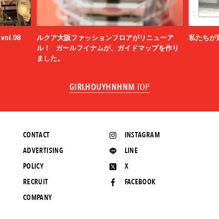
ol.08
ルクア大阪ファッションフロアがリニューア
私たちが
ル！ ガールフイナムが、ガイドマップを作り
ました。
GIRLHOUYHNHNM
TOP
CONTACT
INSTAGRAM
ADVERTISING
LINE
POLICY
X
RECRUIT
FACEBOOK
COMPANY