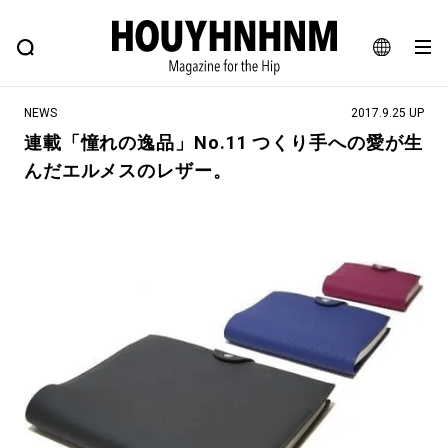
NEWS
FEATURE
BLOG
SNAP
Commune H
ヒップなファッション、カルチャー、ライフスタイルWEBマガジン
JA
NEWS
2017.9.25 UP
EN
連載「憧れの逸品」No.11 つくり手への愛が生
んだエルメスのレザー。
#注目のタグ
#SHOPPING ADDICT
#憧れの逸品
#ESSENTIAL DESIGNS
#古着サミット
#NEW VINTAGE
#マイナーグッド図鑑
#路地裏てぃーん。
#MONTHLY JOURNAL
#GH 銘品の所以
#フイナムのYouTube
#Commune H
#FOCUS IT
#AH.H
#ととけん
#FASHION
#MUSIC
#MOVIE