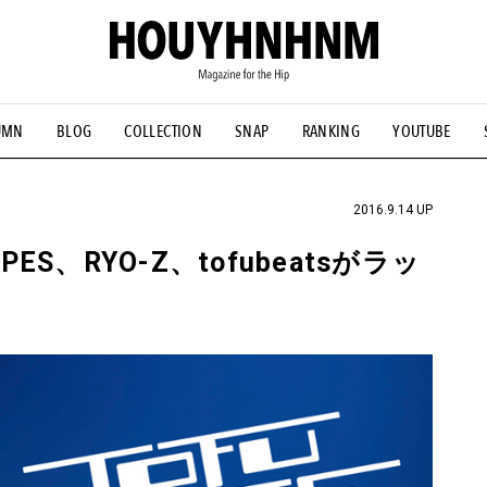
UMN
BLOG
COLLECTION
SNAP
RANKING
YOUTUBE
NS
#古着サミット
#NEW VINTAGE
#マイナーグッド図鑑
#FOCUS IT
#AH.H
#ととけん
#FASHION
#MUSIC
#M
2016.9.14 UP
、RYO-Z、tofubeatsがラッ