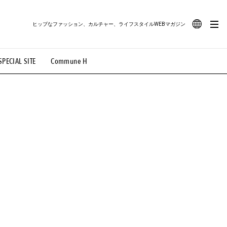
ヒップなファッション、カルチャー、ライフスタイルWEBマガジン
JA
SPECIAL SITE
Commune H
#路地裏てぃーん。
#MONTHLY JOURNAL
EN
OVIE
#LIFESTYLE
#SNEAKER
#OUTDOOR