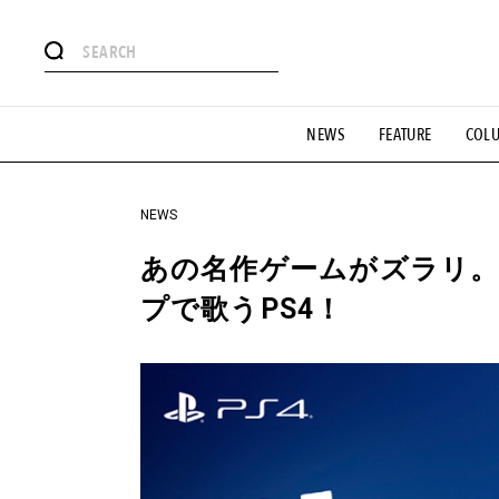
#注目のタグ
NEWS
FEATURE
COL
#SHOPPING ADDICT
#憧れの逸品
#ESSENTIAL DESIG
#GH 銘品の所以
#フイナムのYouTube
#Commune H
#SPORTS
#HANDSOME HANDBOOK
NEWS
あの名作ゲームがズラリ。PES
プで歌うPS4！