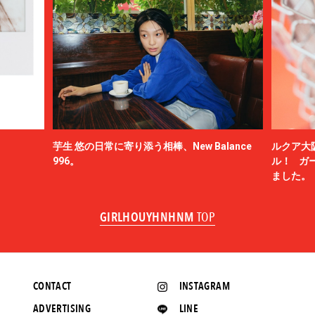
芋生 悠の日常に寄り添う相棒、New Balance
ルクア大
996。
ル！ ガ
ました。
GIRLHOUYHNHNM
TOP
CONTACT
INSTAGRAM
ADVERTISING
LINE