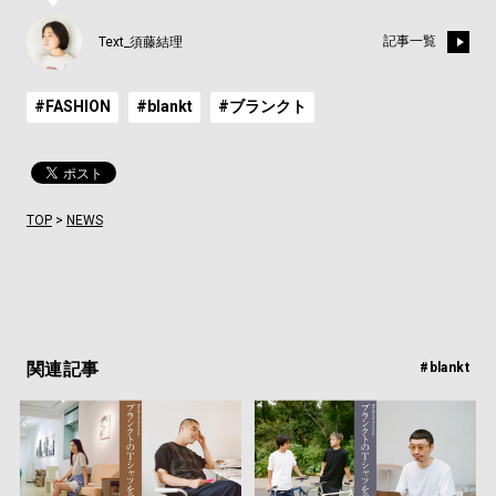
記事一覧
Text_須藤結理
#FASHION
#blankt
#ブランクト
TOP
>
NEWS
関連記事
#blankt