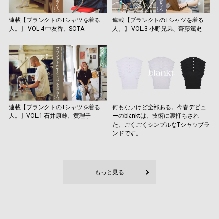
連載【ブランクトのTシャツを着る
連載【ブランクトのTシャツを着る
人。】 VOL.4 中友香、SOTA
人。】 VOL.3 小野兄弟、齊藤篤史
連載【ブランクトのTシャツを着る
何もないけど全部ある。今春デビュ
人。】VOL.1 石井康雄、黄理子
ーのblanktは、技術に裏打ちされ
た、ごくごくシンプルなTシャツブラ
ンドです。
もっと見る