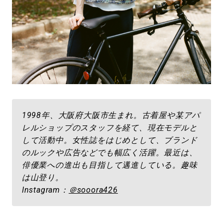
1998年、大阪府大阪市生まれ。古着屋や某アパ
レルショップのスタッフを経て、現在モデルと
して活動中。女性誌をはじめとして、ブランド
のルックや広告などでも幅広く活躍。最近は、
俳優業への進出も目指して邁進している。趣味
は山登り。
Instagram：
＠sooora426