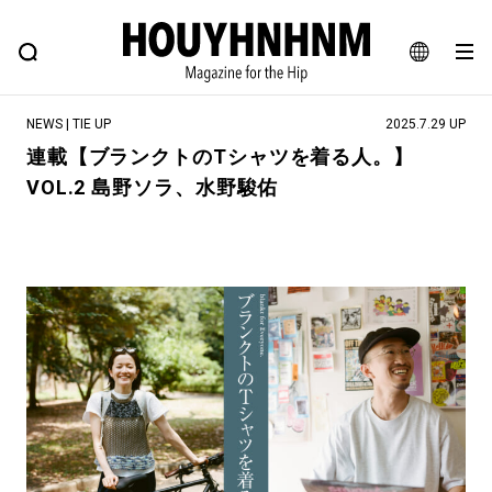
NEWS
FEATURE
BLOG
SNAP
Commune H
ヒップなファッション、カルチャー、ライフスタイルWEBマガジン
JA
NEWS | TIE UP
2025.7.29 UP
EN
連載【ブランクトのTシャツを着る人。】
VOL.2 島野ソラ、水野駿佑
#注目のタグ
#SHOPPING ADDICT
#憧れの逸品
#MONTHLY JOURNAL
#ESSENTIAL DESIGNS
#NEW VINTAGE
#古着サミット
#マイナーグッド図鑑
#フイナムのYouTube
#Commune H
#FOCUS IT
#AH.H
#ととけん
#FASHION
#MUSIC
#MOVIE
#LIFESTYLE
#SNEAKER
#OUTDOOR