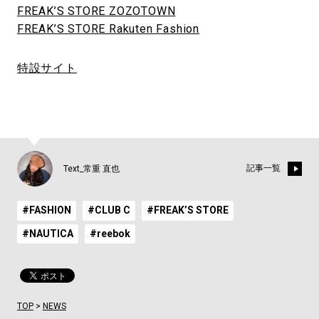
FREAK’S STORE ZOZOTOWN
FREAK’S STORE Rakuten Fashion
特設サイト
記事一覧
Text_常重 直也
#FASHION
#CLUB C
#FREAK’S STORE
#NAUTICA
#reebok
TOP
>
NEWS