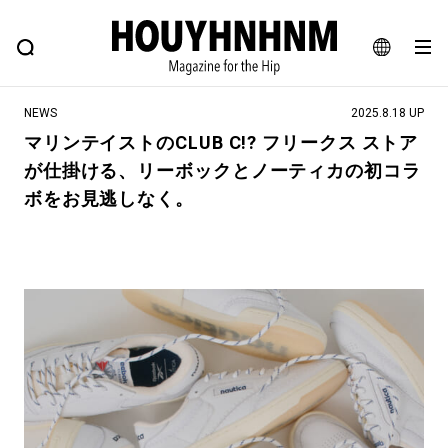
NEWS
FEATURE
BLOG
SNAP
Commune H
ヒップなファッション、カルチャー、ライフスタイルWEBマガジン
JA
NEWS
2025.8.18 UP
EN
マリンテイストのCLUB C!? フリークス ストア
が仕掛ける、リーボックとノーティカの初コラ
#注目のタグ
ボをお見逃しなく。
#SHOPPING ADDICT
#憧れの逸品
#ESSENTIAL DESIGNS
#古着サミット
#NEW VINTAGE
#マイナーグッド図鑑
#路地裏てぃーん。
#MONTHLY JOURNAL
#GH 銘品の所以
#フイナムのYouTube
#Commune H
#FOCUS IT
#AH.H
#ととけん
#FASHION
#MUSIC
#MOVIE