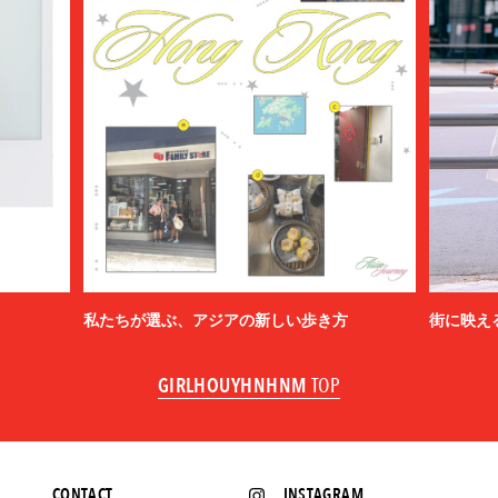
私たちが選ぶ、アジアの新しい歩き方
街に映え
GIRLHOUYHNHNM
TOP
CONTACT
INSTAGRAM