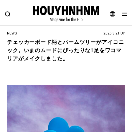
NEWS
FEATURE
BLOG
SNAP
Commune H
ヒップなファッション、カルチャー、ライフスタイルWEBマガジン
JA
NEWS
2025.8.21 UP
EN
チェッカーボード柄とパームツリーがアイコニ
ック。いまのムードにぴったりな1足をワコマ
#注目のタグ
リアがメイクしました。
#SHOPPING ADDICT
#憧れの逸品
#MONTHLY JOURNAL
#ESSENTIAL DESIGNS
#NEW VINTAGE
#古着サミット
#マイナーグッド図鑑
#フイナムのYouTube
#Commune H
#FOCUS IT
#AH.H
#ととけん
#FASHION
#MUSIC
#MOVIE
#LIFESTYLE
#SNEAKER
#OUTDOOR