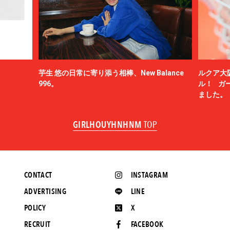
芋生 悠の日常に寄り添う相棒、New Balance
ルクア大
996。
ル！ ガ
ました。
GIRLHOUYHNHNM
TOP
CONTACT
INSTAGRAM
ADVERTISING
LINE
POLICY
X
RECRUIT
FACEBOOK