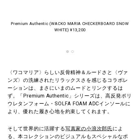
OW
Premium Authentic (WACKO MARIA CHECKERBOARD SNOW
P
WHITE) ¥13,200
〈ワコマリア〉らしい反骨精神＆ルードさと〈ヴァ
ンズ〉の洗練されたリラックスさを感じるコラボレ
ーションは、まさにいまのムードとリンクするは
ず。「Premium Authentic」シリーズは、高反発ポリ
ウレタンフォーム・SOLFA FOAM ADCインソールに
より、優れた履き心地を約束してくれます。
そして世界的に活躍する
写真家の小浪次郎氏
によ
る、本コレクションのビジュアルもスペシャルなポ