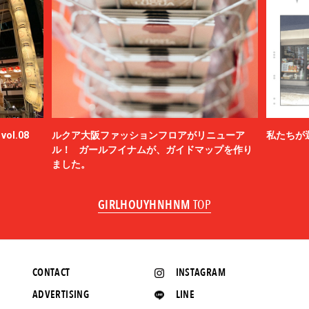
ol.08
ルクア大阪ファッションフロアがリニューア
私たちが
ル！ ガールフイナムが、ガイドマップを作り
ました。
GIRLHOUYHNHNM
TOP
CONTACT
INSTAGRAM
ADVERTISING
LINE