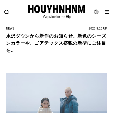
NEWS
FEATURE
BLOG
SNAP
Commune H
ヒップなファッション、カルチャー、ライフスタイルWEBマガジン
JA
NEWS
2025.8.26 UP
EN
水沢ダウンから新作のお知らせ。新色のシーズ
ンカラーや、ゴアテックス搭載の新型にご注目
#注目のタグ
を。
#SHOPPING ADDICT
#憧れの逸品
#ESSENTIAL DESIGNS
#古着サミット
#NEW VINTAGE
#マイナーグッド図鑑
#路地裏てぃーん。
#MONTHLY JOURNAL
#GH 銘品の所以
#フイナムのYouTube
#Commune H
#FOCUS IT
#AH.H
#ととけん
#FASHION
#MUSIC
#MOVIE