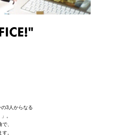
ICE!"
の3人からなる
）」。
曲で、
ます。