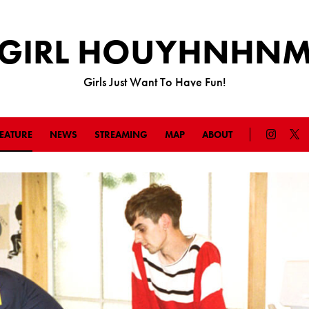
GIRL HOUYHNHN
Girls Just Want To Have Fun!
EATURE
NEWS
STREAMING
MAP
ABOUT