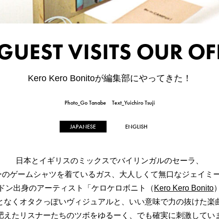
 GUEST VISITS OUR OFF
Kero Kero Bonitoが編集部にやってきた！
Photo_Go Tanabe
Text_Yuichiro Tsuji
JAPANESE
ENGLISH
日本とイギリスのミックスでバイリンガルのセーラ、
ーのゲームシャツを着ているガス、大人しくて無口なジェイミー
ドン出身のアーティスト「ケロケロボニト（
Kero Kero Bonito
となくオタクっぽいヴィジュアルと、いい意味で力の抜けた楽
肥えたリスナーたちのツボをゆるーく、でも確実に刺激してい