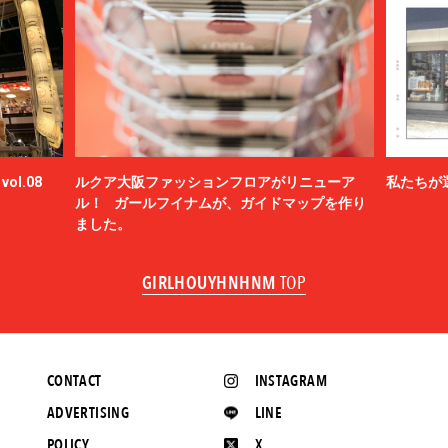
ol.08
ルクア大阪ファッションフロアがリニューア
私たちが
ル！ ガールフイナムが、ガイドマップを作り
ました。
GIRLHOUYHNHNM
TOP
CONTACT
INSTAGRAM
ADVERTISING
LINE
POLICY
X