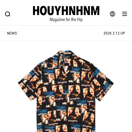
NEWS
FEATURE
BLOG
SNAP
Commune H
ヒップなファッション、カルチャー、ライフスタイルWEBマガジン
JA
NEWS
2026.2.12 UP
EN
#注目のタグ
#SHOPPING ADDICT
#憧れの逸品
#ESSENTIAL DESIGNS
#古着サミット
#NEW VINTAGE
#マイナーグッド図鑑
#路地裏てぃーん。
#MONTHLY JOURNAL
#GH 銘品の所以
#フイナムのYouTube
#Commune H
#FOCUS IT
#AH.H
#ととけん
#FASHION
#MUSIC
#MOVIE