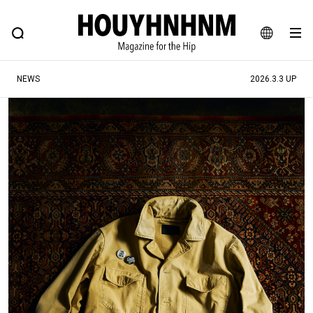
NEWS
FEATURE
BLOG
SNAP
Commune H
ヒップなファッション、カルチャー、ライフスタイルWEBマガジン
JA
NEWS
2026.3.3 UP
EN
#注目のタグ
#SHOPPING ADDICT
#憧れの逸品
#ESSENTIAL DESIGNS
#古着サミット
#NEW VINTAGE
#マイナーグッド図鑑
#路地裏てぃーん。
#MONTHLY JOURNAL
#GH 銘品の所以
#フイナムのYouTube
#Commune H
#FOCUS IT
#AH.H
#ととけん
#FASHION
#MUSIC
#MOVIE