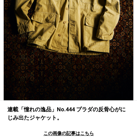
#LIFESTYLE
#SNEAKER
#OUTDOOR
#SPORTS
#HANDSOME HANDBOOK
連載「憧れの逸品」No.444 プラダの反骨心がに
じみ出たジャケット。
この画像の記事はこちら