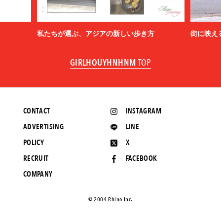
私たちが選ぶ、アジアの新しい歩き方
街に映え
GIRLHOUYHNHNM
TOP
CONTACT
INSTAGRAM
ADVERTISING
LINE
POLICY
X
RECRUIT
FACEBOOK
COMPANY
©️ 2004 Rhino Inc.