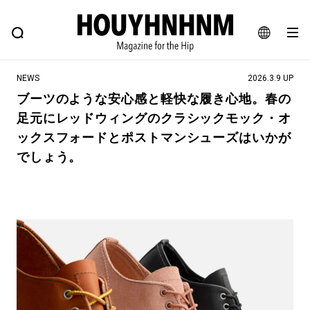
NEWS
FEATURE
BLOG
SNAP
Commune H
ヒップなファッション、カルチャー、ライフスタイルWEBマガジン
JA
NEWS
2026.3.9 UP
EN
ブーツのような安心感と軽快な履き心地。春の
足元にレッドウィングのクラシックモック・オ
#注目のタグ
ックスフォードとポストマンシューズはいかが
#SHOPPING ADDICT
#憧れの逸品
でしょう。
#ESSENTIAL DESIGNS
#古着サミット
#NEW VINTAGE
#マイナーグッド図鑑
#路地裏てぃーん。
#MONTHLY JOURNAL
#GH 銘品の所以
#フイナムのYouTube
#Commune H
#FOCUS IT
#AH.H
#ととけん
#FASHION
#MUSIC
#MOVIE