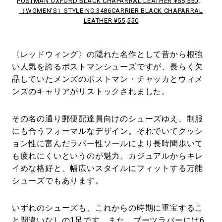
POSTMAN OXFORD BLACK CHAPARRAL LEATHER ¥55,550
、
（WOMEN’S）STYLE NO.3486CARRIER BLACK CHAPARRAL
LEATHER ¥55,550
〈レッドウィング〉の隠れた名作として昔から根強
い人気を誇るポストマンシューズですが、長らく欠
品していたメンズのポストマン・チャッカとウィメ
ンズのキャリアがリストックされました。
その名の通り郵便配達員向けのシューズゆえ、制服
にも合うフォーマルなデザイン。それでいてクッシ
ョン性に富んだラバー性ソールにより長時間歩いて
も疲れにくいというのが魅力。カジュアルからキレ
イめな格好と、幅広いスタイルにフィットする万能
シューズでもあります。
いずれのシューズも、これからの時期に重宝するこ
と間違いなしの1足です。また、ブーツラバーには6