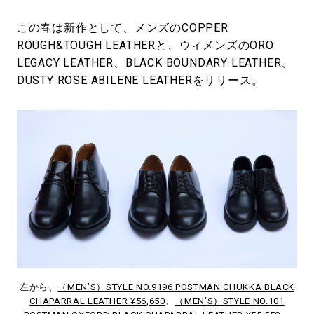
この春は新作として、メンズのCOPPER
ROUGH&TOUGH LEATHERと、ウィメンズのORO
LEGACY LEATHER、BLACK BOUNDARY LEATHER、
DUSTY ROSE ABILENE LEATHERをリリース。
左から、
（MEN’S）STYLE NO.9196 POSTMAN CHUKKA BLACK
CHAPARRAL LEATHER ¥56,650
、
（MEN’S）STYLE NO.101