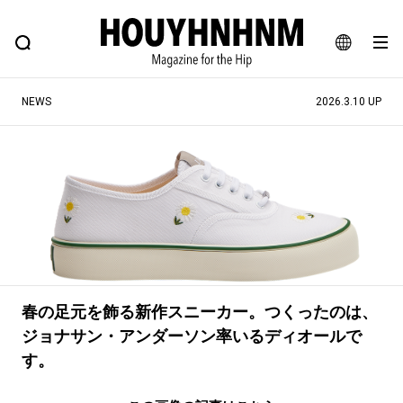
NEWS
FEATURE
BLOG
SNAP
Commune H
ヒップなファッション、カルチャー、ライフスタイルWEBマガジン
JA
NEWS
2026.3.10 UP
EN
#注目のタグ
#SHOPPING ADDICT
#憧れの逸品
#ESSENTIAL DESIGNS
#古着サミット
#NEW VINTAGE
#マイナーグッド図鑑
#路地裏てぃーん。
#MONTHLY JOURNAL
春の足元を飾る新作スニーカー。つくったのは、
#GH 銘品の所以
#フイナムのYouTube
ジョナサン・アンダーソン率いるディオールで
#Commune H
#FOCUS IT
#AH.H
す。
#ととけん
#FASHION
#MUSIC
#MOVIE