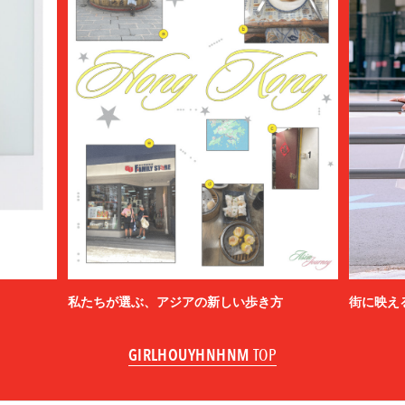
私たちが選ぶ、アジアの新しい歩き方
街に映え
GIRLHOUYHNHNM
TOP