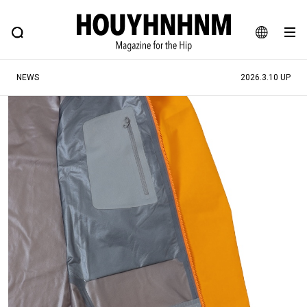
NEWS
FEATURE
BLOG
SNAP
Commune H
ヒップなファッション、カルチャー、ライフスタイルWEBマガジン
JA
NEWS
2026.3.10 UP
EN
#注目のタグ
#SHOPPING ADDICT
#憧れの逸品
#ESSENTIAL DESIGNS
#古着サミット
#NEW VINTAGE
#マイナーグッド図鑑
#路地裏てぃーん。
#MONTHLY JOURNAL
#GH 銘品の所以
#フイナムのYouTube
#Commune H
#FOCUS IT
#AH.H
#ととけん
#FASHION
#MUSIC
#MOVIE