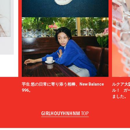
芋生 悠の日常に寄り添う相棒、New Balance
ルクア大
996。
ル！ ガ
ました。
GIRLHOUYHNHNM
TOP