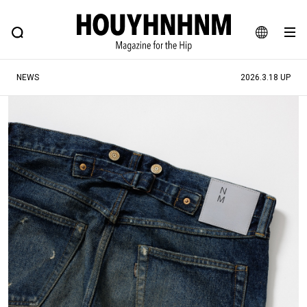
NEWS
FEATURE
BLOG
SNAP
Commune H
ヒップなファッション、カルチャー、ライフスタイルWEBマガジン
JA
NEWS
2026.3.18 UP
EN
#注目のタグ
#SHOPPING ADDICT
#憧れの逸品
#ESSENTIAL DESIGNS
#古着サミット
#NEW VINTAGE
#マイナーグッド図鑑
#路地裏てぃーん。
#MONTHLY JOURNAL
#GH 銘品の所以
#フイナムのYouTube
#Commune H
#FOCUS IT
#AH.H
#ととけん
#FASHION
#MUSIC
#MOVIE