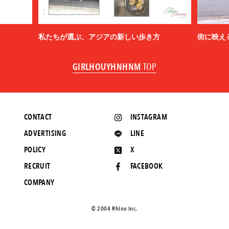
私たちが選ぶ、アジアの新しい歩き方
街に映え
GIRLHOUYHNHNM
TOP
CONTACT
INSTAGRAM
ADVERTISING
LINE
POLICY
X
RECRUIT
FACEBOOK
COMPANY
©️ 2004 Rhino Inc.