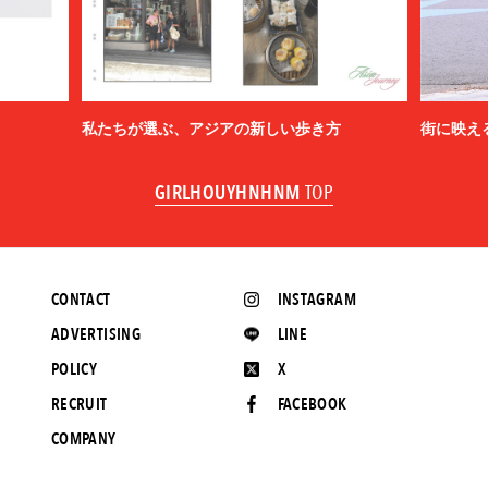
私たちが選ぶ、アジアの新しい歩き方
街に映え
GIRLHOUYHNHNM
TOP
CONTACT
INSTAGRAM
ADVERTISING
LINE
POLICY
X
RECRUIT
FACEBOOK
COMPANY