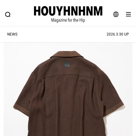
NEWS
FEATURE
BLOG
SNAP
Commune H
ヒップなファッション、カルチャー、ライフスタイルWEBマガジン
JA
NEWS
2026.3.30 UP
EN
#注目のタグ
#SHOPPING ADDICT
#憧れの逸品
#ESSENTIAL DESIGNS
#古着サミット
#NEW VINTAGE
#マイナーグッド図鑑
#路地裏てぃーん。
#MONTHLY JOURNAL
#GH 銘品の所以
#フイナムのYouTube
#Commune H
#FOCUS IT
#AH.H
#ととけん
#FASHION
#MUSIC
#MOVIE