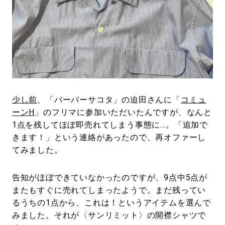
#LIFESTYLE
#SNEAKER
#OUTDOOR
#SPORTS
#HANDSOME HANDBOOK
少し前
、「バーバーサコタ」の迫田さんに「
コミュ
ーンH
」のフリマに参加いただいたんですが、なんと
1点を残してほぼ即売れてしまう事態に…。「追加で
きます！」という連絡があったので、再オファーし
てみました。
告知がほぼできていなかったのですが、9点中5点が
またもすぐに売れてしまったようで。まだ残ってい
るうちの1点から、これは！というアイテムを選んで
みました。それが〈サンリミット〉の開襟シャツで