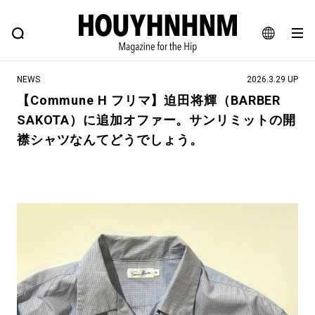
NEWS
FEATURE
BLOG
SNAP
Commune H
ヒップなファッション、カルチャー、ライフスタイルWEBマガジン
JA
NEWS
2026.3.29 UP
EN
【Commune H フリマ】迫田将輝（BARBER
SAKOTA）に追加オファー。サンリミットの開
#注目のタグ
襟シャツなんてどうでしょう。
#SHOPPING ADDICT
#憧れの逸品
#ESSENTIAL DESIGNS
#古着サミット
#NEW VINTAGE
#マイナーグッド図鑑
#路地裏てぃーん。
#MONTHLY JOURNAL
#GH 銘品の所以
#フイナムのYouTube
#Commune H
#FOCUS IT
#AH.H
#ととけん
#FASHION
#MUSIC
#MOVIE