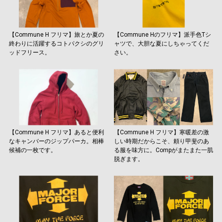
【Commune H フリマ】旅とか夏の
【Commune Hのフリマ】派手色Tシ
終わりに活躍するコトパクシのグリ
ャツで、大胆な夏にしちゃってくだ
ッドフリース。
さい。
【Commune H フリマ】あると便利
【Commune H フリマ】寒暖差の激
なキャンバーのジップパーカ。相棒
しい時期だからこそ、頼り甲斐のあ
候補の一枚です。
る服を味方に。Compがまたまた一肌
脱ぎます。