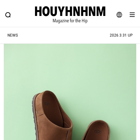
NEWS
FEATURE
BLOG
SNAP
Commune H
ヒップなファッション、カルチャー、ライフスタイルWEBマガジン
JA
NEWS
2026.3.31 UP
EN
#注目のタグ
#SHOPPING ADDICT
#憧れの逸品
#ESSENTIAL DESIGNS
#古着サミット
#NEW VINTAGE
#マイナーグッド図鑑
#路地裏てぃーん。
#MONTHLY JOURNAL
#GH 銘品の所以
#フイナムのYouTube
#Commune H
#FOCUS IT
#AH.H
#ととけん
#FASHION
#MUSIC
#MOVIE