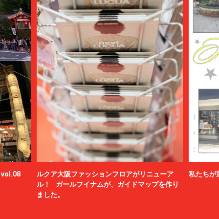
ol.08
ルクア大阪ファッションフロアがリニューア
私たちが
ル！ ガールフイナムが、ガイドマップを作り
ました。