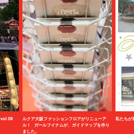
ol.08
ルクア大阪ファッションフロアがリニューア
私たちが
ル！ ガールフイナムが、ガイドマップを作り
ました。