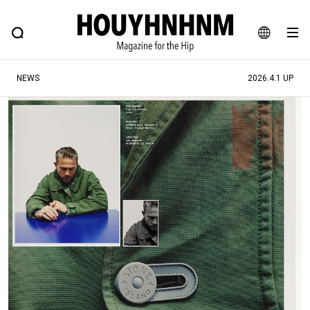
NEWS
FEATURE
BLOG
SNAP
Commune H
ヒップなファッション、カルチャー、ライフスタイルWEBマガジン
JA
NEWS
2026.4.1 UP
EN
#注目のタグ
#SHOPPING ADDICT
#憧れの逸品
#ESSENTIAL DESIGNS
#古着サミット
#NEW VINTAGE
#マイナーグッド図鑑
#路地裏てぃーん。
#MONTHLY JOURNAL
#GH 銘品の所以
#フイナムのYouTube
#Commune H
#FOCUS IT
#AH.H
#ととけん
#FASHION
#MUSIC
#MOVIE