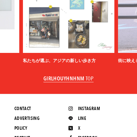
私たちが選ぶ、アジアの新しい歩き方
街に映え
GIRLHOUYHNHNM
TOP
CONTACT
INSTAGRAM
ADVERTISING
LINE
POLICY
X