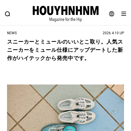
NEWS
FEATURE
BLOG
SNAP
Commune H
ヒップなファッション、カルチャー、ライフスタイルWEBマガジン
JA
NEWS
2026.4.10 UP
EN
スニーカーとミュールのいいとこ取り。人気ス
ニーカーをミュール仕様にアップデートした新
#注目のタグ
作がハイテックから発売中です。
#SHOPPING ADDICT
#憧れの逸品
#ESSENTIAL DESIGNS
#古着サミット
#NEW VINTAGE
#マイナーグッド図鑑
#路地裏てぃーん。
#MONTHLY JOURNAL
#GH 銘品の所以
#フイナムのYouTube
#Commune H
#FOCUS IT
#AH.H
#ととけん
#FASHION
#MUSIC
#MOVIE