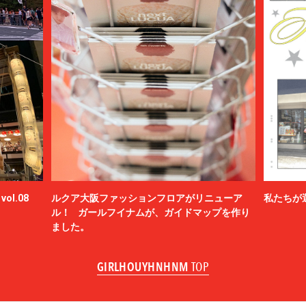
ol.08
ルクア大阪ファッションフロアがリニューア
私たちが
ル！ ガールフイナムが、ガイドマップを作り
ました。
GIRLHOUYHNHNM
TOP