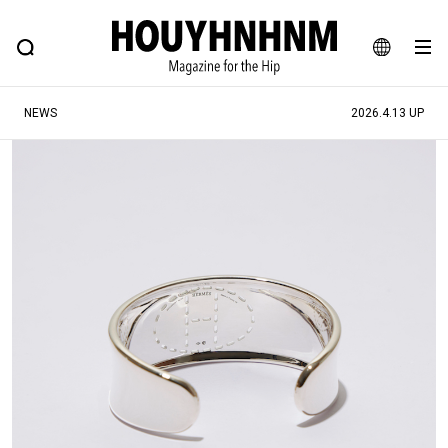
NEWS
FEATURE
BLOG
SNAP
Commune H
ヒップなファッション、カルチャー、ライフスタイルWEBマガジン
JA
NEWS
2026.4.13 UP
EN
#注目のタグ
#SHOPPING ADDICT
#憧れの逸品
#ESSENTIAL DESIGNS
#古着サミット
#NEW VINTAGE
#マイナーグッド図鑑
#路地裏てぃーん。
#MONTHLY JOURNAL
#GH 銘品の所以
#フイナムのYouTube
#Commune H
#FOCUS IT
#AH.H
#ととけん
#FASHION
#MUSIC
#MOVIE