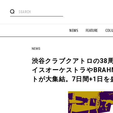
#注目のタグ
NEWS
FEATURE
COL
#SHOPPING ADDICT
#憧れの逸品
#ESSENTIAL DESIG
#GH 銘品の所以
#フイナムのYouTube
#Commune H
#SPORTS
#HANDSOME HANDBOOK
NEWS
渋谷クラブクアトロの38
イスオーケストラやBRA
トが大集結。7日間+1日