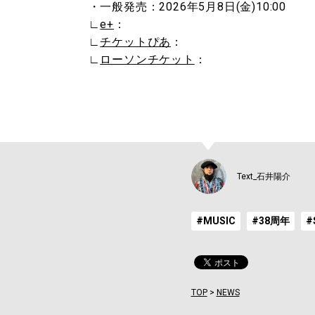
・一般発売：2026年5月8日(金)10:00
∟
e+
：
∟
チケットぴあ
：
∟
ローソンチケット
：
Text_石井陽介
#MUSIC
#38周年
#
TOP
>
NEWS