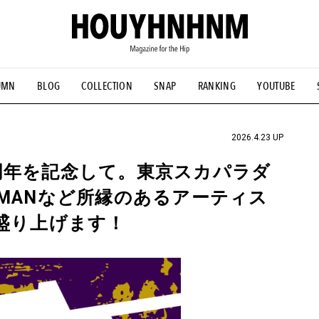
UMN
BLOG
COLLECTION
SNAP
RANKING
YOUTUBE
NS
#古着サミット
#NEW VINTAGE
#マイナーグッド図鑑
#FOCUS IT
#AH.H
#ととけん
#FASHION
#MUSIC
#M
2026.4.23 UP
周年を記念して。東京スカパラダ
HMANなど所縁のあるアーティス
を盛り上げます！