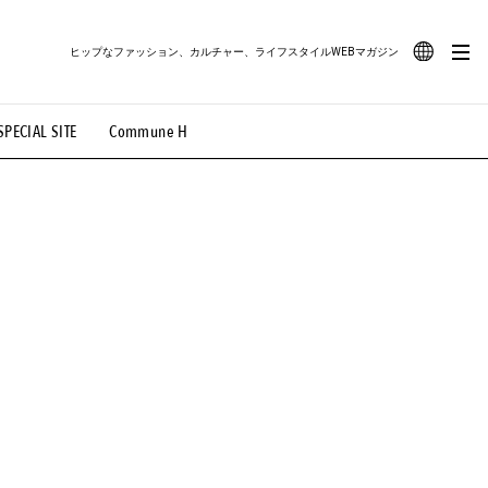
ヒップなファッション、カルチャー、ライフスタイルWEBマガジン
JA
SPECIAL SITE
Commune H
#路地裏てぃーん。
#MONTHLY JOURNAL
EN
OVIE
#LIFESTYLE
#SNEAKER
#OUTDOOR