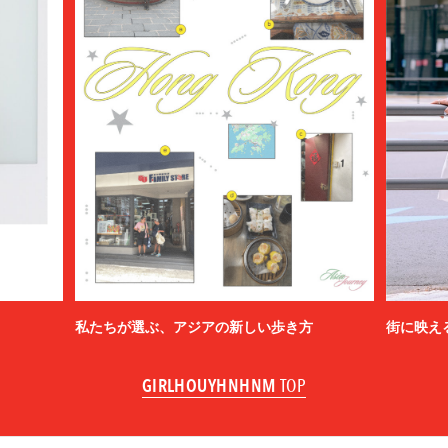
私たちが選ぶ、アジアの新しい歩き方
街に映え
GIRLHOUYHNHNM
TOP