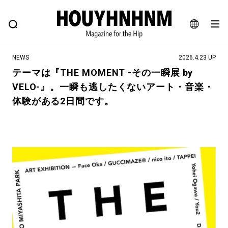
NEWS
FEATURE
BLOG
SNAP
Commune H
ヒップなファッション、カルチャー、ライフスタイルWEBマガジン
JA
NEWS
2026.4.23 UP
EN
テーマは『THE MOMENT -その一瞬展 by
VELO-』。一瞬も逃したくないアート・音楽・
#注目のタグ
体験がある2日間です。
#SHOPPING ADDICT
#憧れの逸品
#ESSENTIAL DESIGNS
#古着サミット
#NEW VINTAGE
#マイナーグッド図鑑
#路地裏てぃーん。
#MONTHLY JOURNAL
#GH 銘品の所以
#フイナムのYouTube
#Commune H
#FOCUS IT
#AH.H
#ととけん
#FASHION
#MUSIC
#MOVIE