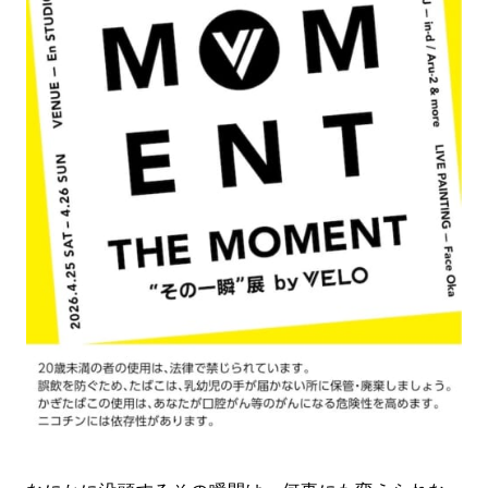
#LIFESTYLE
#SNEAKER
#OUTDOOR
#SPORTS
#HANDSOME HANDBOOK