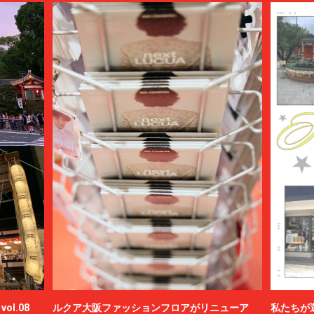
ol.08
ルクア大阪ファッションフロアがリニューア
私たちが