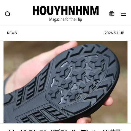
NEWS
FEATURE
BLOG
SNAP
Commune H
ヒップなファッション、カルチャー、ライフスタイルWEBマガジン
JA
NEWS
2026.5.1 UP
EN
#注目のタグ
#SHOPPING ADDICT
#憧れの逸品
#ESSENTIAL DESIGNS
#古着サミット
#NEW VINTAGE
#マイナーグッド図鑑
#路地裏てぃーん。
#MONTHLY JOURNAL
#GH 銘品の所以
#フイナムのYouTube
#Commune H
#FOCUS IT
#AH.H
#ととけん
#FASHION
#MUSIC
#MOVIE