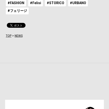
#FASHION
#Felisi
#STORICO
#URBANO
#フェリージ
TOP
>
NEWS