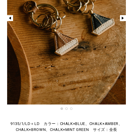
9135/1/LD＋LD カラー：CHALK×BLUE、CHALK×AMBER、
CHALK×BROWN、CHALK×MINT GREEN サイズ：全長