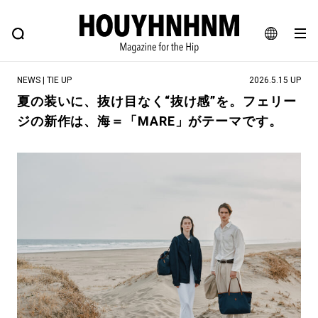
NEWS
FEATURE
BLOG
SNAP
Commune H
ヒップなファッション、カルチャー、ライフスタイルWEBマガジン
JA
NEWS | TIE UP
2026.5.15 UP
EN
夏の装いに、抜け目なく“抜け感”を。フェリー
ジの新作は、海＝「MARE」がテーマです。
#注目のタグ
#SHOPPING ADDICT
#憧れの逸品
#ESSENTIAL DESIGNS
#古着サミット
#NEW VINTAGE
#マイナーグッド図鑑
#路地裏てぃーん。
#MONTHLY JOURNAL
#GH 銘品の所以
#フイナムのYouTube
#Commune H
#FOCUS IT
#AH.H
#ととけん
#FASHION
#MUSIC
#MOVIE