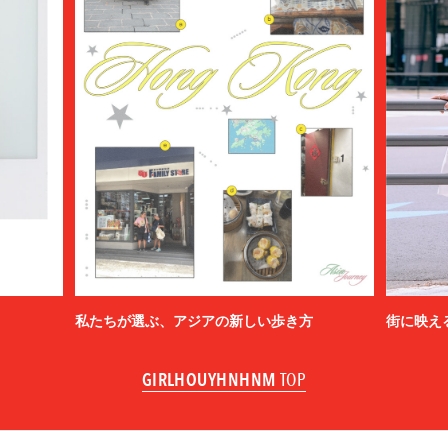
私たちが選ぶ、アジアの新しい歩き方
街に映え
GIRLHOUYHNHNM
TOP