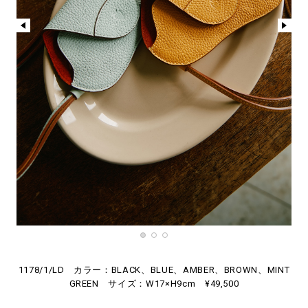
1178/1/LD カラー：BLACK、BLUE、AMBER、BROWN、MINT
GREEN サイズ：W17×H9cm ¥49,500