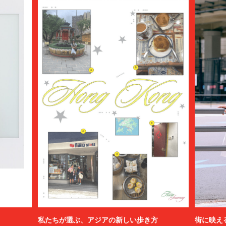
私たちが選ぶ、アジアの新しい歩き方
街に映え