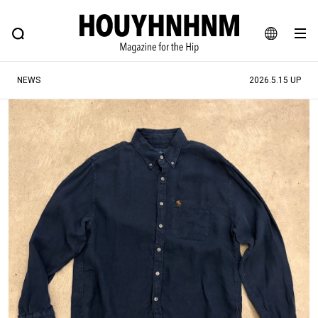
NEWS
FEATURE
BLOG
SNAP
Commune H
ヒップなファッション、カルチャー、ライフスタイルWEBマガジン
JA
NEWS
2026.5.15 UP
EN
#注目のタグ
#SHOPPING ADDICT
#憧れの逸品
#ESSENTIAL DESIGNS
#古着サミット
#NEW VINTAGE
#マイナーグッド図鑑
#路地裏てぃーん。
#MONTHLY JOURNAL
#GH 銘品の所以
#フイナムのYouTube
#Commune H
#FOCUS IT
#AH.H
#ととけん
#FASHION
#MUSIC
#MOVIE