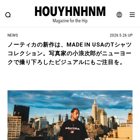
NEWS
FEATURE
BLOG
SNAP
Commune H
ヒップなファッション、カルチャー、ライフスタイルWEBマガジン
JA
NEWS
2026.5.26 UP
EN
ノーティカの新作は、MADE IN USAのTシャツ
コレクション。写真家の小浪次郎がニューヨー
#注目のタグ
クで撮り下ろしたビジュアルにもご注目を。
#SHOPPING ADDICT
#憧れの逸品
#ESSENTIAL DESIGNS
#古着サミット
#NEW VINTAGE
#マイナーグッド図鑑
#路地裏てぃーん。
#MONTHLY JOURNAL
#GH 銘品の所以
#フイナムのYouTube
#Commune H
#FOCUS IT
#AH.H
#ととけん
#FASHION
#MUSIC
#MOVIE