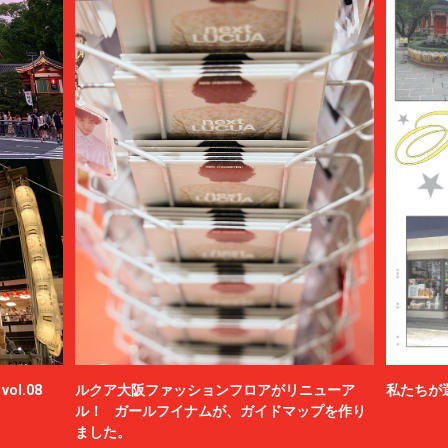
ol.08
ルクア大阪ファッションフロアがリニューア
私たちが
ル！ ガールフイナムが、ガイドマップを作り
ました。